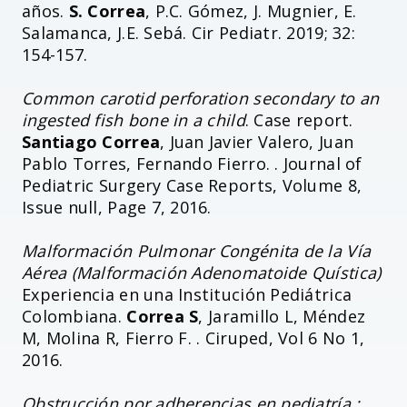
años.
S. Correa
, P.C. Gómez, J. Mugnier, E.
Salamanca, J.E. Sebá. Cir Pediatr. 2019; 32:
154-157.
Common carotid perforation secondary to an
ingested fish bone in a child
. Case report.
Santiago Correa
, Juan Javier Valero, Juan
Pablo Torres, Fernando Fierro. . Journal of
Pediatric Surgery Case Reports, Volume 8,
Issue null, Page 7, 2016.
Malformación Pulmonar Congénita de la Vía
Aérea (Malformación Adenomatoide Quística)
Experiencia en una Institución Pediátrica
Colombiana.
Correa S
, Jaramillo L, Méndez
M, Molina R, Fierro F. . Ciruped, Vol 6 No 1,
2016.
Obstrucción por adherencias en pediatría :