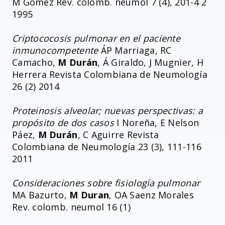
M Gómez Rev. colomb. neumol 7 (4), 201-4 2
1995
Criptococosis pulmonar en el paciente
inmunocompetente
ÁP Marriaga, RC
Camacho,
M Durán
, Á Giraldo, J Mugnier, H
Herrera Revista Colombiana de Neumología
26 (2) 2014
Proteinosis alveolar; nuevas perspectivas: a
propósito de dos casos
I Noreña, E Nelson
Páez,
M Durán
, C Aguirre Revista
Colombiana de Neumología 23 (3), 111-116
2011
Consideraciones sobre fisiología pulmonar
MA Bazurto,
M Duran
, OA Saenz Morales
Rev. colomb. neumol 16 (1)