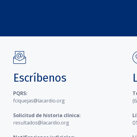
Escríbenos
PQRS:
T
(
fciquejas@lacardio.org
Solicitud de historia clínica:
L
0
resultados@lacardio.org