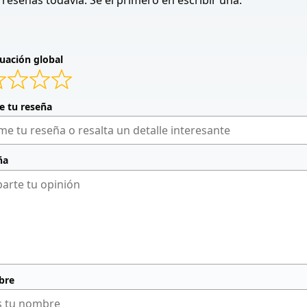
reseñas todavía. Sé el primero en escribir una.
uación global
de tu reseña
ña
bre