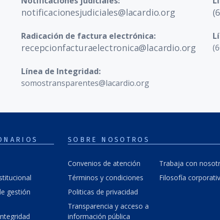
Notificaciones judiciales:
L
notificacionesjudiciales@lacardio.org
(
Radicación de factura electrónica:
L
recepcionfacturaelectronica@lacardio.org
(6
Línea de Integridad:
somostransparentes@lacardio.org
ONARIOS
SOBRE NOSOTROS
Convenios de atención
Trabaja con nosot
stitucional
Términos y condiciones
Filosofía corporati
e gestión
Politicas de privacidad
Transparencia y acceso a
integridad
información pública