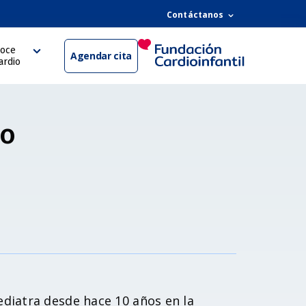
Contáctanos
oce
Agendar cita
ardio
lo
diatra desde hace 10 años en la