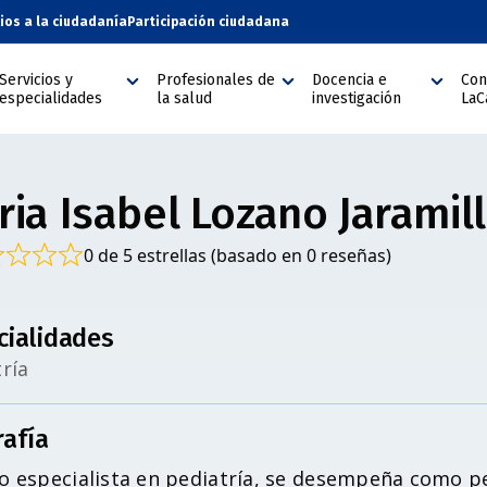
cios a la ciudadanía
Participación ciudadana
Servicios y
Profesionales de
Docencia e
Con
especialidades
la salud
investigación
LaC
ria Isabel Lozano Jaramil
0 de 5 estrellas (basado en 0 reseñas)
cialidades
ría
rafía
o especialista en pediatría, se desempeña como pe