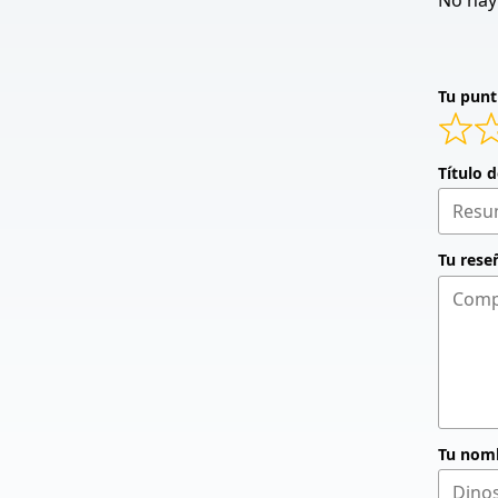
No hay 
Tu punt
Título 
Tu rese
Tu nom