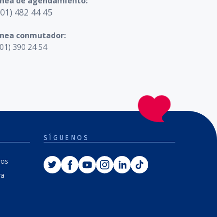
ínea de agendamiento:
601) 482 44 45
ínea conmutador:
01) 390 24 54
SÍGUENOS
Twitter
Facebook
Youtube
Instagram
Linkedin
Tiktok
ros
va