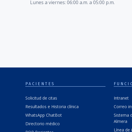
Lunes a viernes: 06:00 a.m. a 05:00 p.m.
PACIENTES
FUNCI
Solicitud de citas
Intranet
Resultados e Historia clínica
Correo in
WhatsApp ChatBot
Sistema d
Almera
Directorio médico
Línea de 