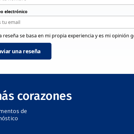
eo electrónico
a reseña se basa en mi propia experiencia y es mi opinión 
nviar una reseña
más corazones
amentos de
nóstico