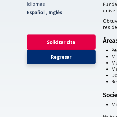
Idiomas
Funda
unive
Español ,
Inglés
Obtuv
reside
Área
Solicitar cita
Pe
Ma
Regresar
Ma
Ma
Do
Re
Socie
Mi