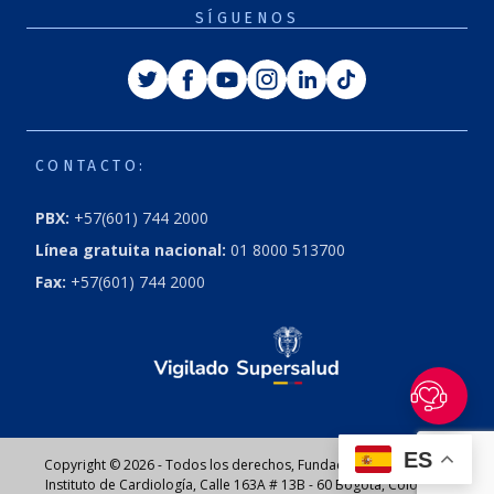
SÍGUENOS
Twitter
Facebook
Youtube
Instagram
Linkedin
Tiktok
CONTACTO:
PBX:
+57(601) 744 2000
Línea gratuita nacional:
01 8000 513700
Fax:
+57(601) 744 2000
ES
Copyright © 2026 - Todos los derechos, Fundación Cardioinfantil
Instituto de Cardiología, Calle 163A # 13B - 60 Bogotá, Colombia