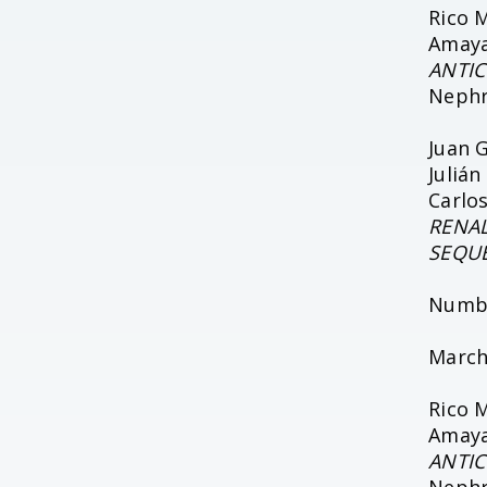
Rico 
Amaya
ANTIC
Nephro
Juan 
Julián
Carlo
RENAL
SEQU
Numb
March
Rico 
Amaya
ANTIC