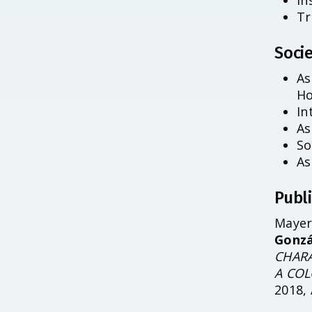
In
Tr
Socie
As
Ho
In
As
So
As
Publ
Mayer
Gonzá
CHARA
A COL
2018, 