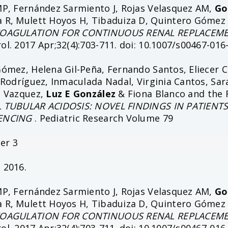
MP, Fernández Sarmiento J, Rojas Velasquez AM,
Go
 R, Mulett Hoyos H, Tibaduiza D, Quintero Gómez 
OAGULATION FOR CONTINUOUS RENAL REPLACEMEN
l. 2017 Apr;32(4):703-711. doi: 10.1007/s00467-016
Gómez, Helena Gil-Peña, Fernando Santos, Eliecer 
 Rodríguez, Inmaculada Nadal, Virginia Cantos, Sar
s Vazquez,
Luz E González
& Fiona Blanco and the
 TUBULAR ACIDOSIS: NOVEL FINDINGS IN PATIENT
ENCING
. Pediatric Research Volume 79
er 3
 2016.
MP, Fernández Sarmiento J, Rojas Velasquez AM,
Go
 R, Mulett Hoyos H, Tibaduiza D, Quintero Gómez 
OAGULATION FOR CONTINUOUS RENAL REPLACEMEN