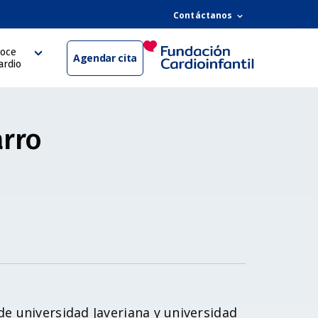
Contáctanos
oce
Agendar cita
ardio
arro
de universidad Javeriana y universidad