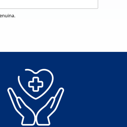
genuina.