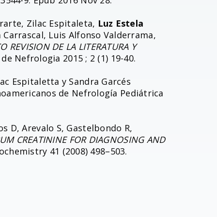
-3544-9. Epub 2016 Nov 28.
arte, Zilac Espitaleta,
Luz Estela
 Carrascal, Luis Alfonso Valderrama,
 REVISION DE LA LITERATURA Y
e Nefrologia 2015 ; 2 (1) 19-40.
ilac Espitaletta y Sandra Garcés
noamericanos de Nefrología Pediátrica
ios D, Arevalo S, Gastelbondo R,
RUM CREATININE FOR DIAGNOSING AND
Biochemistry 41 (2008) 498–503.