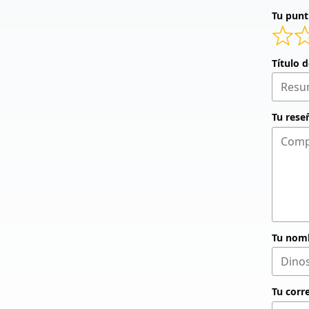
Tu punt
Título 
Tu rese
Tu nom
Tu corr