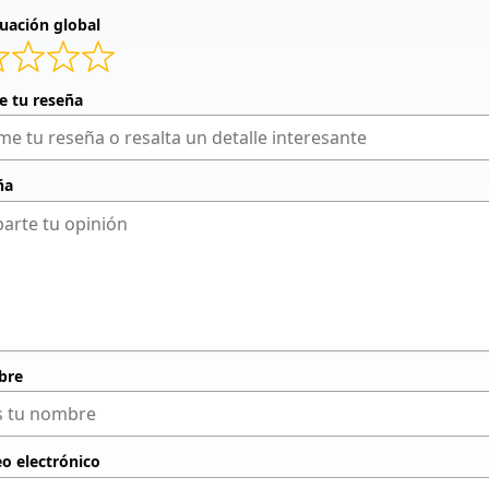
uación global
de tu reseña
ña
bre
eo electrónico