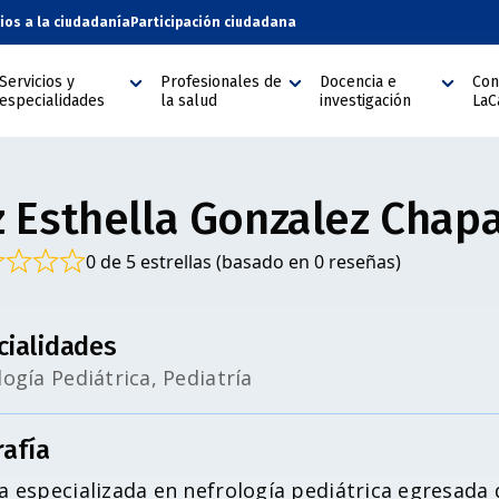
cios a la ciudadanía
Participación ciudadana
Servicios y
Profesionales de
Docencia e
Con
especialidades
la salud
investigación
LaC
z Esthella Gonzalez Chap
0 de 5 estrellas (basado en 0 reseñas)
cialidades
ogía Pediátrica, Pediatría
rafía
 especializada en nefrología pediátrica egresada 