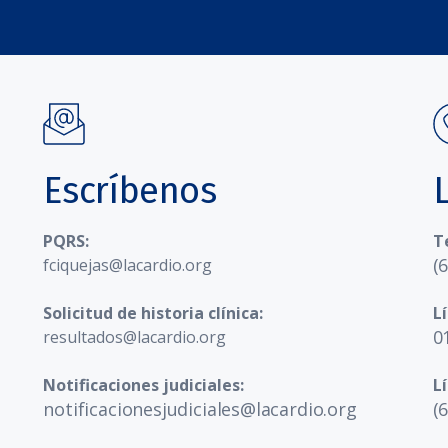
Escríbenos
PQRS:
T
(
fciquejas@lacardio.org
Solicitud de historia clínica:
L
0
resultados@lacardio.org
Notificaciones judiciales:
L
notificacionesjudiciales@lacardio.org
(