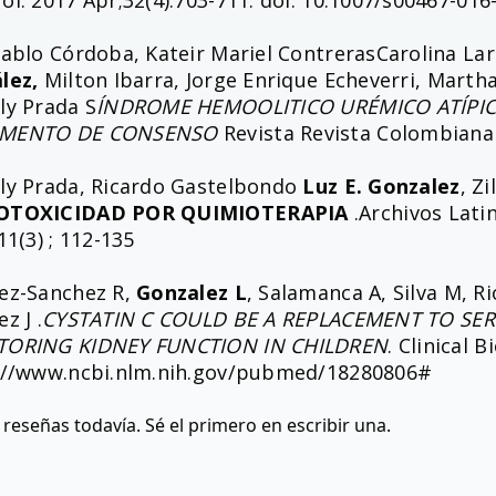
l. 2017 Apr;32(4):703-711. doi: 10.1007/s00467-016
ablo Córdoba, Kateir Mariel ContrerasCarolina Larr
lez,
Milton Ibarra, Jorge Enrique Echeverri, Martha
ly Prada S
ÍNDROME HEMOOLITICO URÉMICO ATÍPICO
MENTO DE CONSENSO
Revista Revista Colombiana d
ly Prada, Ricardo Gastelbondo
Luz E. Gonzalez
, Z
OTOXICIDAD POR QUIMIOTERAPIA
.Archivos Lati
11(3) ; 112-135
ez-Sanchez R,
Gonzalez L
, Salamanca A, Silva M, R
z J .
CYSTATIN C COULD BE A REPLACEMENT TO SE
ORING KIDNEY FUNCTION IN CHILDREN
. Clinical 
://www.ncbi.nlm.nih.gov/pubmed/18280806#
reseñas todavía. Sé el primero en escribir una.