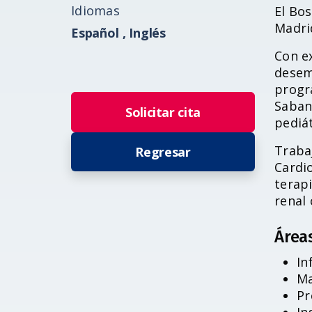
Idiomas
El Bo
Madri
Español ,
Inglés
Con ex
desem
progra
Saban
Solicitar cita
pediát
Traba
Regresar
Cardio
terapi
renal 
Área
In
Ma
Pr