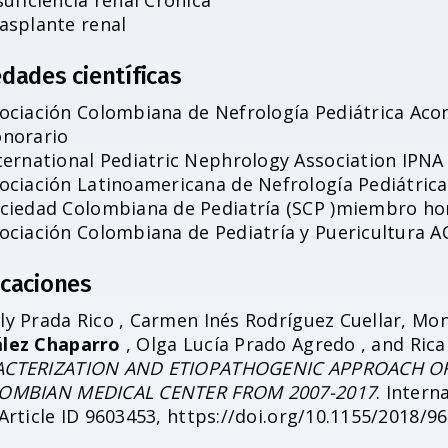
suficiencia renal Crónica
asplante renal
dades científicas
ociación Colombiana de Nefrología Pediátrica Ac
norario
ternational Pediatric Nephrology Association IPN
ociación Latinoamericana de Nefrología Pediátri
ciedad Colombiana de Pediatría (SCP )miembro ho
ociación Colombiana de Pediatría y Puericultura 
icaciones
ly Prada Rico , Carmen Inés Rodríguez Cuellar, M
lez Chaparro
, Olga Lucía Prado Agredo , and Ric
CTERIZATION AND ETIOPATHOGENIC APPROACH OF 
OMBIAN MEDICAL CENTER FROM 2007-2017
. Inter
Article ID 9603453, https://doi.org/10.1155/2018/9