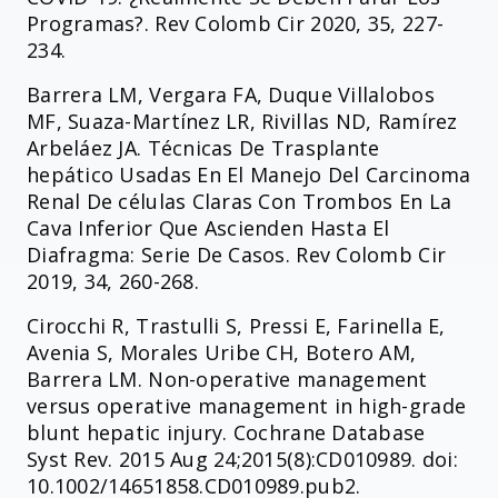
Programas?. Rev Colomb Cir 2020, 35, 227-
234.
Barrera LM, Vergara FA, Duque Villalobos
MF, Suaza-Martínez LR, Rivillas ND, Ramírez
Arbeláez JA. Técnicas De Trasplante
hepático Usadas En El Manejo Del Carcinoma
Renal De células Claras Con Trombos En La
Cava Inferior Que Ascienden Hasta El
Diafragma: Serie De Casos. Rev Colomb Cir
2019, 34, 260-268.
Cirocchi R, Trastulli S, Pressi E, Farinella E,
Avenia S, Morales Uribe CH, Botero AM,
Barrera LM. Non-operative management
versus operative management in high-grade
blunt hepatic injury. Cochrane Database
Syst Rev. 2015 Aug 24;2015(8):CD010989. doi:
10.1002/14651858.CD010989.pub2.