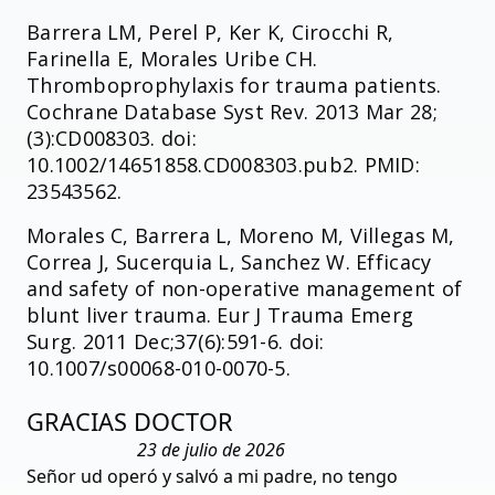
Barrera LM, Perel P, Ker K, Cirocchi R,
Farinella E, Morales Uribe CH.
Thromboprophylaxis for trauma patients.
Cochrane Database Syst Rev. 2013 Mar 28;
(3):CD008303. doi:
10.1002/14651858.CD008303.pub2. PMID:
23543562.
Morales C, Barrera L, Moreno M, Villegas M,
Correa J, Sucerquia L, Sanchez W. Efficacy
and safety of non-operative management of
blunt liver trauma. Eur J Trauma Emerg
Surg. 2011 Dec;37(6):591-6. doi:
10.1007/s00068-010-0070-5.
GRACIAS DOCTOR
23 de julio de 2026
Señor ud operó y salvó a mi padre, no tengo