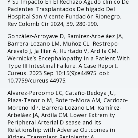
Y Su Impacto En El Rechazo Agudo clínico De
Pacientes Trasplantados De hígado Del
Hospital San Vicente Fundación Rionegro.
Rev Colomb Cir 2024, 39, 280-290.
González-Arroyave D, Ramírez-Arbeláez JA,
Barrera-Lozano LM, Muñoz CL, Restrepo-
Arevalo J, Jaillier A, Hurtado V, Ardila CM.
Wernicke’s Encephalopathy in a Patient With
Type III Intestinal Failure: A Case Report.
Cureus. 2023 Sep 10;15(9):e44975. doi:
10.7759/cureus.44975.
Alvarez-Perdomo LC, Cataño-Bedoya JU,
Plaza-Tenorio M, Botero-Mora AM, Cardozo-
Moreno IdP, Barrera-Lozano LM, Ramírez-
Arbeláez JA, Ardila CM. Lower Extremity
Peripheral Arterial Disease and Its
Relationship with Adverse Outcomes in
Kidney Transplant Recipients: A