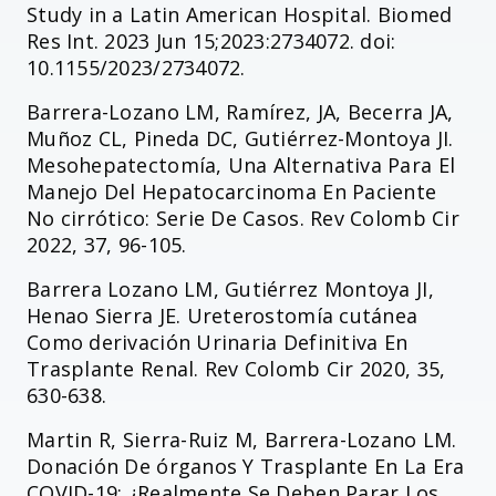
Study in a Latin American Hospital. Biomed
Res Int. 2023 Jun 15;2023:2734072. doi:
10.1155/2023/2734072.
Barrera-Lozano LM, Ramírez, JA, Becerra JA,
Muñoz CL, Pineda DC, Gutiérrez-Montoya JI.
Mesohepatectomía, Una Alternativa Para El
Manejo Del Hepatocarcinoma En Paciente
No cirrótico: Serie De Casos. Rev Colomb Cir
2022, 37, 96-105.
Barrera Lozano LM, Gutiérrez Montoya JI,
Henao Sierra JE. Ureterostomía cutánea
Como derivación Urinaria Definitiva En
Trasplante Renal. Rev Colomb Cir 2020, 35,
630-638.
Martin R, Sierra-Ruiz M, Barrera-Lozano LM.
Donación De órganos Y Trasplante En La Era
COVID-19: ¿Realmente Se Deben Parar Los