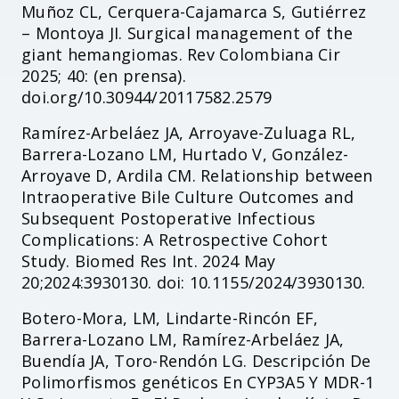
Muñoz CL, Cerquera-Cajamarca S, Gutiérrez
– Montoya JI. Surgical management of the
giant hemangiomas. Rev Colombiana Cir
2025; 40: (en prensa).
doi.org/10.30944/20117582.2579
Ramírez-Arbeláez JA, Arroyave-Zuluaga RL,
Barrera-Lozano LM, Hurtado V, González-
Arroyave D, Ardila CM. Relationship between
Intraoperative Bile Culture Outcomes and
Subsequent Postoperative Infectious
Complications: A Retrospective Cohort
Study. Biomed Res Int. 2024 May
20;2024:3930130. doi: 10.1155/2024/3930130.
Botero-Mora, LM, Lindarte-Rincón EF,
Barrera-Lozano LM, Ramírez-Arbeláez JA,
Buendía JA, Toro-Rendón LG. Descripción De
Polimorfismos genéticos En CYP3A5 Y MDR-1