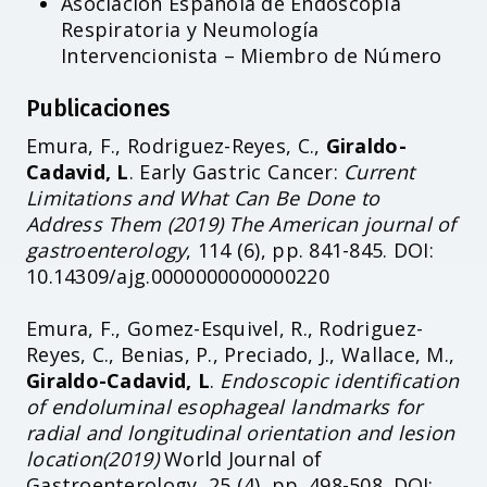
Asociación Española de Endoscopia
Respiratoria y Neumología
Intervencionista – Miembro de Número
Publicaciones
Emura, F., Rodriguez-Reyes, C.,
Giraldo-
Cadavid, L
. Early Gastric Cancer:
Current
Limitations and What Can Be Done to
Address Them (2019) The American journal of
gastroenterology
, 114 (6), pp. 841-845. DOI:
10.14309/ajg.0000000000000220
Emura, F., Gomez-Esquivel, R., Rodriguez-
Reyes, C., Benias, P., Preciado, J., Wallace, M.,
Giraldo-Cadavid, L
.
Endoscopic identification
of endoluminal esophageal landmarks for
radial and longitudinal orientation and lesion
location(2019)
World Journal of
Gastroenterology, 25 (4), pp. 498-508. DOI: