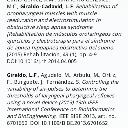
M.C.,
Giraldo-Cadavid, L.F
.
Rehabilitation of
oropharyngeal muscles with muscle
reeducation and electrostimulation in
obstructive sleep apnea syndrome
[Rehabilitación de músculos orofaríngeos con
ejercicios y electroterapia para el síndrome
de apnea-hipoapnea obstructiva del sueño
.
(2015) Rehabilitacion, 49 (1), pp. 4-9.
DOI:10.1016/j.rh.2014.04.005
Giraldo, L.F
., Agudelo, M., Arbulu, M., Ortiz,
F., Burguete, J., Fernández, S.
Controlling the
variability of air-pulses to determine the
thresholds of laryngeal-pharyngeal reflexes
using a novel device.(2013) 13th IEEE
International Conference on BioInformatics
and BioEngineering
, IEEE BIBE 2013, art. no.
6701652. DOI:10.1109/BIBE.2013.6701652