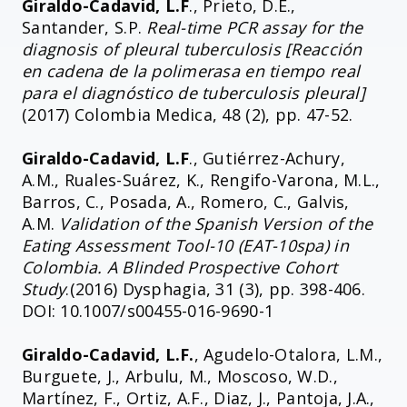
Giraldo-Cadavid, L.F
., Prieto, D.E.,
Santander, S.P.
Real-time PCR assay for the
diagnosis of pleural tuberculosis [Reacción
en cadena de la polimerasa en tiempo real
para el diagnóstico de tuberculosis pleural]
(2017) Colombia Medica, 48 (2), pp. 47-52.
Giraldo-Cadavid, L.F
., Gutiérrez-Achury,
A.M., Ruales-Suárez, K., Rengifo-Varona, M.L.,
Barros, C., Posada, A., Romero, C., Galvis,
A.M.
Validation of the Spanish Version of the
Eating Assessment Tool-10 (EAT-10spa) in
Colombia. A Blinded Prospective Cohort
Study
.(2016) Dysphagia, 31 (3), pp. 398-406.
DOI: 10.1007/s00455-016-9690-1
Giraldo-Cadavid, L.F.
, Agudelo-Otalora, L.M.,
Burguete, J., Arbulu, M., Moscoso, W.D.,
Martínez, F., Ortiz, A.F., Diaz, J., Pantoja, J.A.,