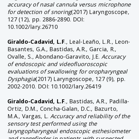
accuracy of nasal cannula versus microphone
for detection of snoring
(2017) Laryngoscope,
127 (12), pp. 2886-2890. DOI:
10.1002/lary.26710
Giraldo-Cadavid, L.F
., Leal-Leaño, L.R., Leon-
Basantes, G.A., Bastidas, A.R., Garcia, R.,
Ovalle, S., Abondano-Garavito, J.E.
Accuracy
of endoscopic and videofluoroscopic
evaluations of swallowing for oropharyngeal
Dysphagia
(2017) Laryngoscope, 127 (9), pp.
2002-2010. DOI: 10.1002/lary.26419
Giraldo-Cadavid, L.F
., Bastidas, A.R., Padilla-
Ortiz, D.M., Concha-Galan, D.C., Bazurto,
M.A., Vargas, L.
Accuracy and reliability of the
sensory test performed using the
laryngopharyngeal endoscopic esthesiometer
and rangefinder in patients with suspected