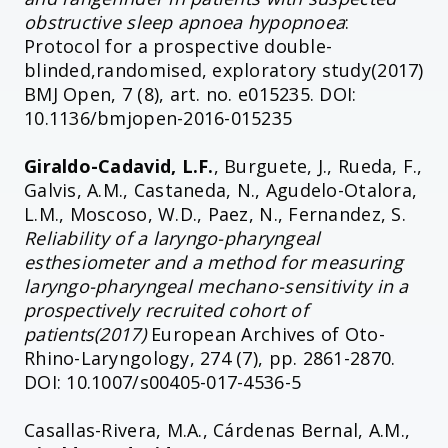
obstructive sleep apnoea hypopnoea
:
Protocol for a prospective double-
blinded,randomised, exploratory study(2017)
BMJ Open, 7 (8), art. no. e015235. DOI:
10.1136/bmjopen-2016-015235
Giraldo-Cadavid, L.F.
, Burguete, J., Rueda, F.,
Galvis, A.M., Castaneda, N., Agudelo-Otalora,
L.M., Moscoso, W.D., Paez, N., Fernandez, S.
Reliability of a laryngo-pharyngeal
esthesiometer and a method for measuring
laryngo-pharyngeal mechano-sensitivity in a
prospectively recruited cohort of
patients(2017)
European Archives of Oto-
Rhino-Laryngology, 274 (7), pp. 2861-2870.
DOI: 10.1007/s00405-017-4536-5
Casallas-Rivera, M.A., Cárdenas Bernal, A.M.,