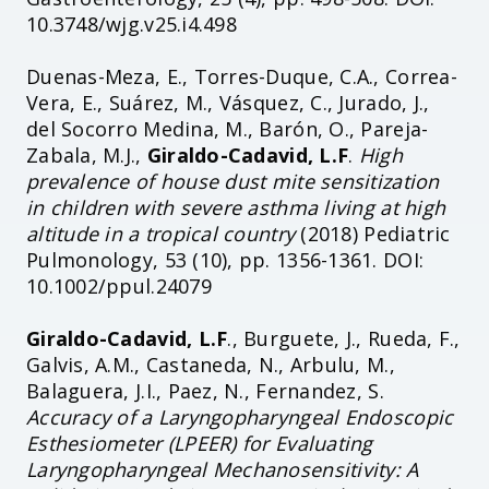
10.3748/wjg.v25.i4.498
Duenas-Meza, E., Torres-Duque, C.A., Correa-
Vera, E., Suárez, M., Vásquez, C., Jurado, J.,
del Socorro Medina, M., Barón, O., Pareja-
Zabala, M.J.,
Giraldo-Cadavid, L.F
.
High
prevalence of house dust mite sensitization
in children with severe asthma living at high
altitude in a tropical country
(2018) Pediatric
Pulmonology, 53 (10), pp. 1356-1361. DOI:
10.1002/ppul.24079
Giraldo-Cadavid, L.F
., Burguete, J., Rueda, F.,
Galvis, A.M., Castaneda, N., Arbulu, M.,
Balaguera, J.I., Paez, N., Fernandez, S.
Accuracy of a Laryngopharyngeal Endoscopic
Esthesiometer (LPEER) for Evaluating
Laryngopharyngeal Mechanosensitivity: A