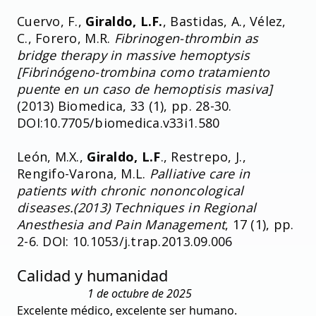
Cuervo, F.,
Giraldo, L.F.
, Bastidas, A., Vélez,
C., Forero, M.R.
Fibrinogen-thrombin as
bridge therapy in massive hemoptysis
[Fibrinógeno-trombina como tratamiento
puente en un caso de hemoptisis masiva]
(2013) Biomedica, 33 (1), pp. 28-30.
DOI:10.7705/biomedica.v33i1.580
León, M.X.,
Giraldo, L.F
., Restrepo, J.,
Rengifo-Varona, M.L.
Palliative care in
patients with chronic nononcological
diseases.(2013) Techniques in Regional
Anesthesia and Pain Management
, 17 (1), pp.
2-6. DOI: 10.1053/j.trap.2013.09.006
Calidad y humanidad
1 de octubre de 2025
Excelente médico, excelente ser humano.