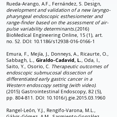
Rueda-Arango, A.F., Fernández, S. Design,
development and validation of a new laryngo-
pharyngeal endoscopic esthesiometer and
range-finder based on the assessment of air-
pulse variability determinants.
(2016)
BioMedical Engineering Online, 15 (1), art.
no. 52. DOI: 10.1186/s12938-016-0166-1
Emura, F., Mejía, J., Donneys, A., Ricaurte, O.,
Sabbagh, L.,
Giraldo-Cadavid, L.
, Oda, I.,
Saito, Y., Osorio, C.
Therapeutic outcomes of
endoscopic submucosal dissection of
differentiated early gastric cancer in a
Western endoscopy setting (with video)
.
(2015) Gastrointestinal Endoscopy, 82 (5),
pp. 804-811. DOI: 10.1016/j.gie.2015.03.1960
Rangel-León, Y.J., Rengifo-Varona, M.L.,
Gálvis-Gómez, A.M., Sarmiento-González,