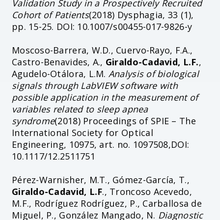
Validation Study in a Prospectively Recruited
Cohort of Patients
(2018) Dysphagia, 33 (1),
pp. 15-25. DOI: 10.1007/s00455-017-9826-y
Moscoso-Barrera, W.D., Cuervo-Rayo, F.A.,
Castro-Benavides, A.,
Giraldo-Cadavid, L.F.
,
Agudelo-Otálora, L.M.
Analysis of biological
signals through LabVIEW software with
possible application in the measurement of
variables related to sleep apnea
syndrome
(2018) Proceedings of SPIE – The
International Society for Optical
Engineering, 10975, art. no. 1097508,DOI:
10.1117/12.2511751
Pérez-Warnisher, M.T., Gómez-García, T.,
Giraldo-Cadavid, L.F
., Troncoso Acevedo,
M.F., Rodríguez Rodríguez, P., Carballosa de
Miguel, P., González Mangado, N.
Diagnostic