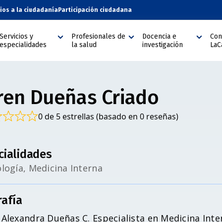
cios a la ciudadanía
Participación ciudadana
Servicios y
Profesionales de
Docencia e
Con
especialidades
la salud
investigación
LaC
ren Dueñas Criado
0 de 5 estrellas (basado en 0 reseñas)
cialidades
logía, Medicina Interna
rafía
Alexandra Dueñas C. Especialista en Medicina Inter