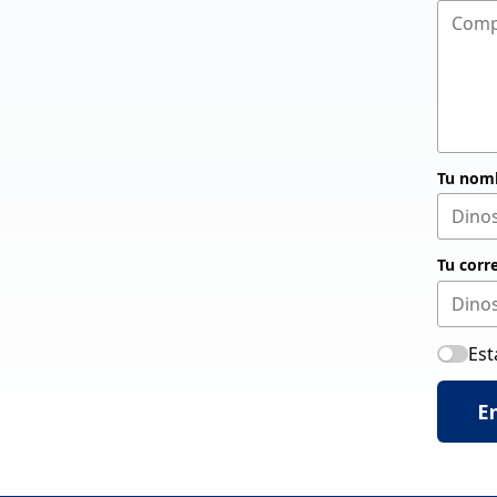
Tu nom
Tu corr
Est
E