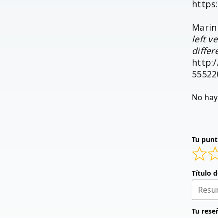
https
Marin 
left 
differ
http:
55522
No hay 
Tu punt
Título 
Tu rese