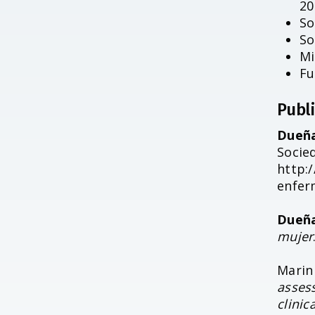
20
So
So
Mi
Fu
Publ
Dueña
Socie
http:
enfer
Dueña
mujer
Marin 
assess
clinic