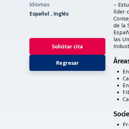
Idiomas
– Est
líder 
Español ,
Inglés
Conse
de la
Españo
las U
Indust
Solicitar cita
Área
Regresar
En
Ca
En
Fi
Ca
Socie
Pr