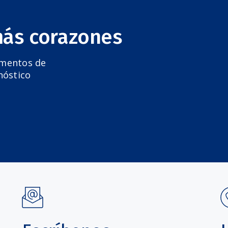
más corazones
amentos de
nóstico