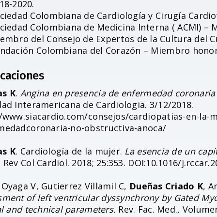
18-2020.
ciedad Colombiana de Cardiología y Cirugía Cardio
ciedad Colombiana de Medicina Interna ( ACMI) –
embro del Consejo de Expertos de la Cultura del 
ndación Colombiana del Corazón – Miembro honor
icaciones
s K
.
Angina en presencia de enfermedad coronaria 
dad Interamericana de Cardiologia. 3/12/2018.
//www.siacardio.com/consejos/cardiopatias-en-la-
medadcoronaria-no-obstructiva-anoca/
s K
. Cardiología de la mujer.
La esencia de un capít
. Rev Col Cardiol. 2018; 25:353. DOI:10.1016/j.rccar.
Oyaga V, Gutierrez Villamil C,
Dueñas Criado K
, A
ment of left ventricular dyssynchrony by Gated My
al and technical parameters.
Rev. Fac. Med., Volumen