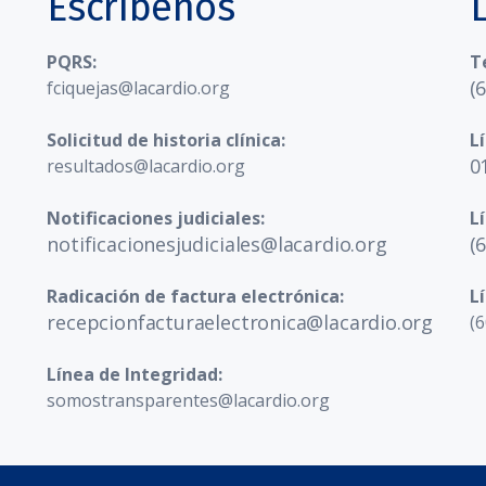
Escríbenos
PQRS:
T
(
fciquejas@lacardio.org
Solicitud de historia clínica:
L
0
resultados@lacardio.org
Notificaciones judiciales:
L
notificacionesjudiciales@lacardio.org
(
Radicación de factura electrónica:
L
recepcionfacturaelectronica@lacardio.org
(6
Línea de Integridad:
somostransparentes@lacardio.org