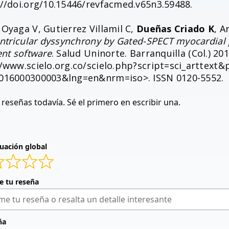
://doi.org/10.15446/revfacmed.v65n3.59488.
Oyaga V, Gutierrez Villamil C,
Dueñas Criado K
, A
ventricular dyssynchrony by Gated-SPECT myocardia
ent software
. Salud Uninorte. Barranquilla (Col.) 201
//www.scielo.org.co/scielo.php?script=sci_arttext&
016000300003&lng=en&nrm=iso>. ISSN 0120-5552.
reseñas todavía. Sé el primero en escribir una.
uación global
de tu reseña
ña