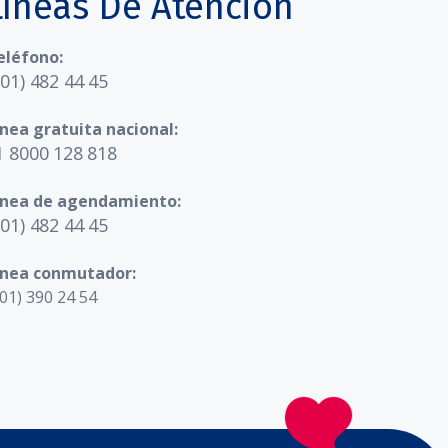
Líneas De Atención
eléfono:
601) 482 44 45
ínea gratuita nacional:
1 8000 128 818
ínea de agendamiento:
601) 482 44 45
ínea conmutador:
01) 390 24 54