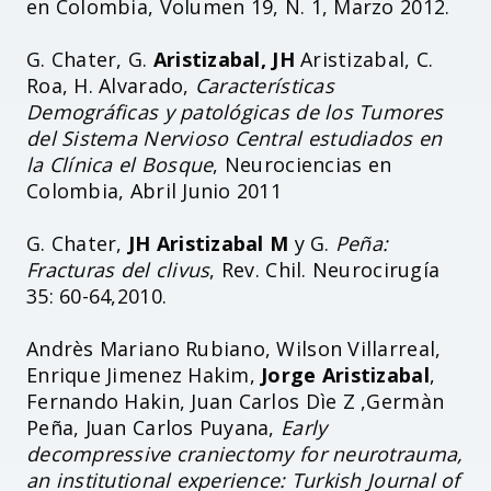
en Colombia, Volumen 19, N. 1, Marzo 2012.
G. Chater, G.
Aristizabal, JH
Aristizabal, C.
Roa, H. Alvarado,
Características
Demográficas y patológicas de los Tumores
del Sistema Nervioso Central estudiados en
la Clínica el Bosque
, Neurociencias en
Colombia, Abril Junio 2011
G. Chater,
JH Aristizabal M
y G.
Peña:
Fracturas del clivus
, Rev. Chil. Neurocirugía
35: 60-64,2010.
Andrès Mariano Rubiano, Wilson Villarreal,
Enrique Jimenez Hakim,
Jorge Aristizabal
,
Fernando Hakin, Juan Carlos Dìe Z ,Germàn
Peña, Juan Carlos Puyana,
Early
decompressive craniectomy for neurotrauma,
an institutional experience: Turkish Journal of