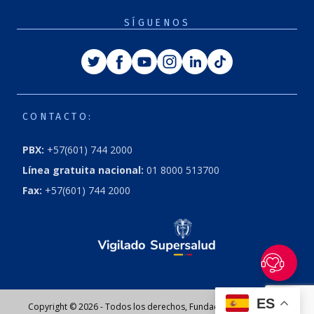
SÍGUENOS
Twitter
Facebook
Youtube
Instagram
Linkedin
Tiktok
CONTACTO:
PBX:
+57(601) 744 2000
Línea gratuita nacional:
01 8000 513700
Fax:
+57(601) 744 2000
ES
Copyright © 2026 - Todos los derechos, Fundación Cardioinfantil