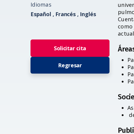
Idiomas
unive
pulmo
Español ,
Francés ,
Inglés
Cuent
como 
actual
Solicitar cita
Área
Pa
Regresar
Pa
Pa
Pa
Socie
As
de
Publ