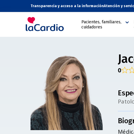
Transparencia y acceso a la información
Atención y servi
Pacientes, familiares,
cuidadores
Ja
0
Espe
Patol
Biog
Médic