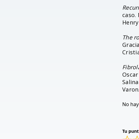
Recur
caso. 
Henry 
The ro
Graci
Cristi
Fibro
Oscar
Salina
Varon
No hay 
Tu punt