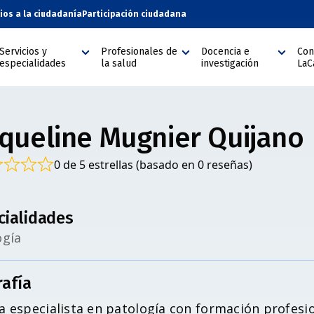
cios a la ciudadanía
Participación ciudadana
Servicios y
Profesionales de
Docencia e
Con
especialidades
la salud
investigación
LaC
cqueline Mugnier Quijano
0 de 5 estrellas (basado en 0 reseñas)
cialidades
ogía
rafía
a especialista en patología con formación profesi