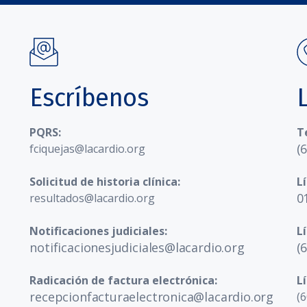
Escríbenos
PQRS:
T
(
fciquejas@lacardio.org
Solicitud de historia clínica:
L
0
resultados@lacardio.org
Notificaciones judiciales:
L
notificacionesjudiciales@lacardio.org
(
Radicación de factura electrónica:
L
recepcionfacturaelectronica@lacardio.org
(6