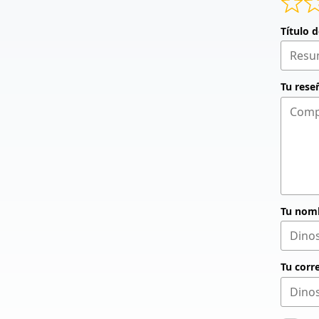
Título 
Tu rese
Tu nom
Tu corr