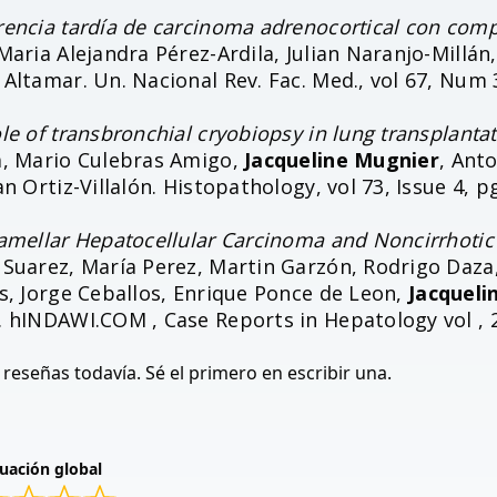
rencia tardía de carcinoma adrenocortical con com
Maria Alejandra Pérez-Ardila, Julian Naranjo-Millán
Altamar. Un. Nacional Rev. Fac. Med., vol 67, Num 3
le of transbronchial cryobiopsy in lung transplanta
a, Mario Culebras Amigo,
Jacqueline Mugnier
, Anto
an Ortiz-Villalón. Histopathology, vol 73, Issue 4, 
lamellar Hepatocellular Carcinoma and Noncirrho
 Suarez, María Perez, Martin Garzón, Rodrigo Daza
s, Jorge Ceballos, Enrique Ponce de Leon,
Jacqueli
. hINDAWI.COM , Case Reports in Hepatology vol , 2
reseñas todavía. Sé el primero en escribir una.
uación global