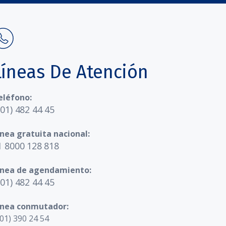
Líneas De Atención
eléfono:
601) 482 44 45
ínea gratuita nacional:
1 8000 128 818
ínea de agendamiento:
601) 482 44 45
ínea conmutador:
01) 390 24 54