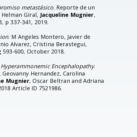
promiso metastásico
. Reporte de un
, Helman Giral,
Jacqueline Mugnier
,
, p 337-341, 2019.
tion
. M Angeles Montero, Javier de
nio Alvarez, Cristina Berastegui,
pg 593-600, October 2018.
tic Hyperammonemic Encephalopathy
.
, Geovanny Hernandez, Carolina
ne Mugnier
, Oscar Beltran and Adriana
018 Article ID 7521986.