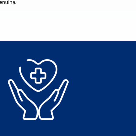
genuina.