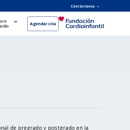
Contáctanos
oce
Agendar cita
ardio
onal de pregrado y postgrado en la