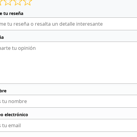
de tu reseña
ña
bre
eo electrónico