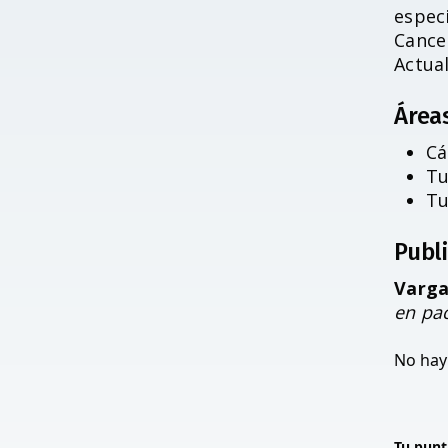
especi
Cance
Actua
Área
Cá
Tu
Tu
Publ
Varga
en pac
No hay 
Tu punt