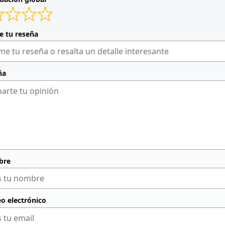
de tu reseña
ña
bre
eo electrónico