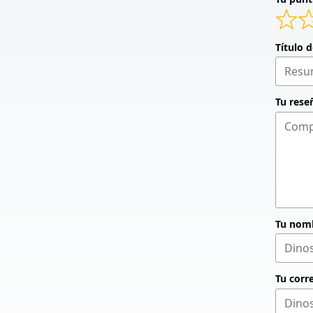
Título 
Tu rese
Tu nom
Tu corr