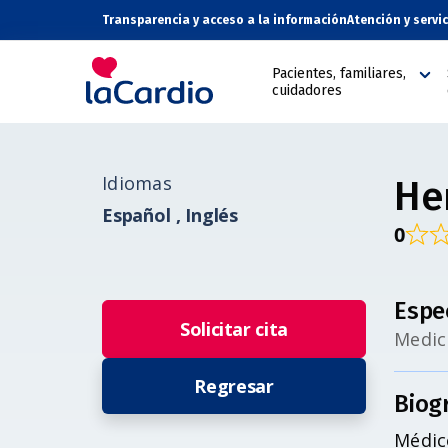
Transparencia y acceso a la información
Atención y servi
Pacientes, familiares,
cuidadores
Idiomas
He
Español ,
Inglés
0
Espe
Solicitar cita
Medic
Regresar
Biog
Médico