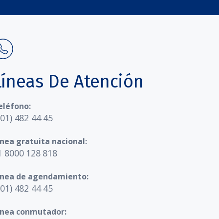
Líneas De Atención
eléfono:
601) 482 44 45
ínea gratuita nacional:
1 8000 128 818
ínea de agendamiento:
601) 482 44 45
ínea conmutador: