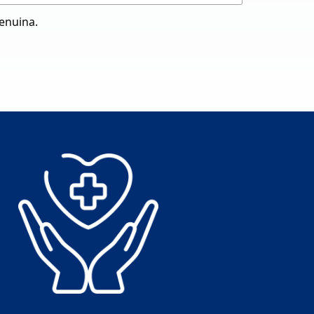
genuina.