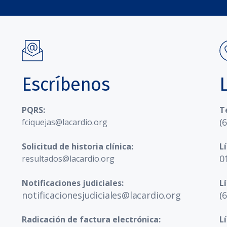
Escríbenos
PQRS:
T
(
fciquejas@lacardio.org
Solicitud de historia clínica:
L
0
resultados@lacardio.org
Notificaciones judiciales:
L
notificacionesjudiciales@lacardio.org
(
Radicación de factura electrónica:
L