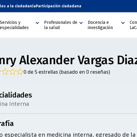
cios a la ciudadanía
Participación ciudadana
Servicios y
Profesionales de
Docencia e
Con
especialidades
la salud
investigación
LaC
nry Alexander Vargas Dia
0 de 5 estrellas (basado en 0 reseñas)
cialidades
ina Interna
rafía
 especialista en medicina interna, egresado de la