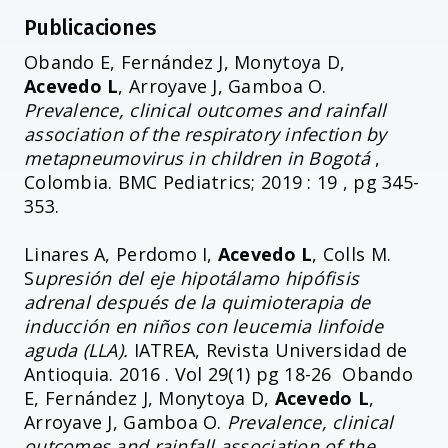
Publicaciones
Obando E, Fernández J, Monytoya D,
Acevedo L
, Arroyave J, Gamboa O.
Prevalence, clinical outcomes and rainfall
association of the respiratory infection by
metapneumovirus in children in Bogotá
,
Colombia. BMC Pediatrics; 2019 : 19 , pg 345-
353.
Linares A, Perdomo I,
Acevedo L
, Colls M.
S
upresión del eje hipotálamo hipófisis
adrenal después de la quimioterapia de
inducción en niños con leucemia linfoide
aguda (LLA).
IATREA, Revista Universidad de
Antioquia. 2016 . Vol 29(1) pg 18-26 Obando
E, Fernández J, Monytoya D,
Acevedo L
,
Arroyave J, Gamboa O.
Prevalence, clinical
outcomes and rainfall association of the