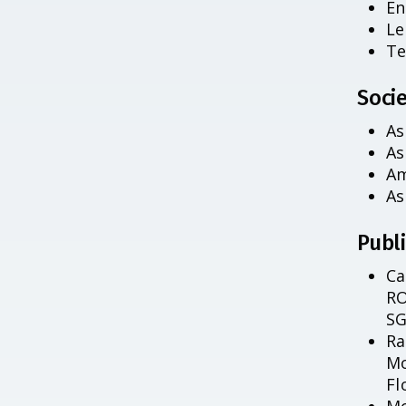
En
Le
Te
Socie
As
As
Am
As
Publ
Ca
RO
SG
Ra
Mo
Fl