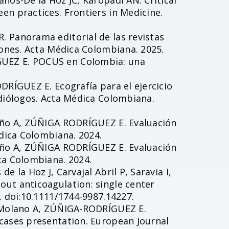
nos-De la Hoz JC, Karopadi AN. Critical
en practices. Frontiers in Medicine.
 Panorama editorial de las revistas
iones. Acta Médica Colombiana. 2025.
UEZ E. POCUS en Colombia: una
DRÍGUEZ E. Ecografía para el ejercicio
adiólogos. Acta Médica Colombiana.
viño A, ZÚÑIGA RODRÍGUEZ E. Evaluación
édica Colombiana. 2024.
viño A, ZÚÑIGA RODRÍGUEZ E. Evaluación
ca Colombiana. 2024.
 la Hoz J, Carvajal Abril P, Saravia I,
ut anticoagulation: single center
. doi:10.1111/1744-9987.14227.
, Molano A, ZÚÑIGA-RODRÍGUEZ E.
cases presentation. European Journal