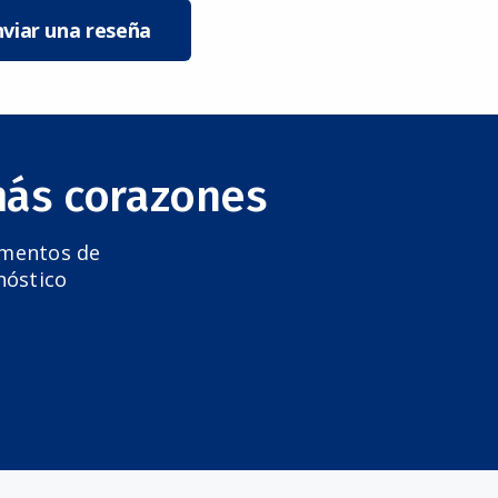
nviar una reseña
más corazones
amentos de
nóstico