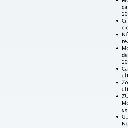
Mo
ca
20
Cr
ci
Nú
re
Mo
de
20
Ca
ul
Zo
ul
ZÚ
Mo
ex
Go
Nu