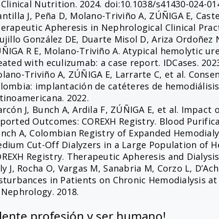
 Clinical Nutrition. 2024. doi:10.1038/s41430-024-01
ntilla J, Peña D, Molano-Triviño A, ZÚÑIGA E, Caste
erapeutic Apheresis in Nephrological Clinical Pract
ujillo González DE, Duarte Misol D, Ariza Ordoñez
ÑIGA R E, Molano-Triviño A. Atypical hemolytic ur
eated with eculizumab: a case report. IDCases. 202
lano-Triviño A, ZÚÑIGA E, Larrarte C, et al. Cons
lombia: implantación de catéteres de hemodiálisis
tinoamericana. 2022.
arcón J, Bunch A, Ardila F, ZÚÑIGA E, et al. Impact
ported Outcomes: COREXH Registry. Blood Purifica
nch A, Colombian Registry of Expanded Hemodialysi
dium Cut-Off Dialyzers in a Large Population of H
REXH Registry. Therapeutic Apheresis and Dialysis
ly J, Rocha O, Vargas M, Sanabria M, Corzo L, D’Ach
sturbances in Patients on Chronic Hemodialysis at 
 Nephrology. 2018.
lente profesión y ser humano!