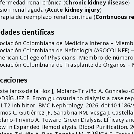
fermedad renal crónica (
Chronic kidney disease
)
sión renal aguda (
Acute kidney injury
)
rapia de reemplazo renal continua (
Continuous r
dades científicas
ociación Colombiana de Medicina Interna – Miemb
ociación Colombiana de Nefrología (ASOCOLNEF)
erican College of Physicians -Miembro de número
ociación Colombiana de Trasplante de Órganos 
icaciones
stellanos-de la Hoz J, Molano-Triviño A, González-
DRÍGUEZ E. From glucosuria to dialysis: a case re
LT2 inhibitor. BMC Nephrology. 2026. doi:10.1186/
mos C, Gutiérrez JF, Sanabria RM, Vesga J, Castel
lano-Triviño A. Toward Green Dialysis: Efficacy an
ow in Expanded Hemodialysis. Blood Purification. 2