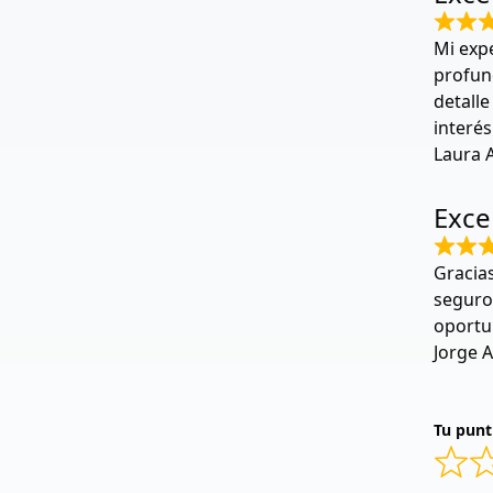
Mi expe
profun
detall
interés
Laura 
Exce
Gracias
seguro
oportun
Jorge A
Tu punt