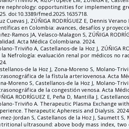
lano-Triviño A, Rizo-Topete LM, ZÚÑIGA E, Castella
re nephrology: opportunities for implementing gre
25. doi:10.3389/fmed.2025.1635718.
uz Cuevas J, ZÚÑIGA RODRÍGUEZ E, Dennis Verano R.
entíficas en Colombia: avances, desafíos y proyecc
ñez-Ramos JA, Velasco-Malagon S, ZÚÑIGA RODRÍG
alidad. Acta Médica Colombiana. 2024.
lano-Triviño A, Castellanos-de la Hoz J, ZÚÑIGA RO
 la Nefrología: evaluación renal por médicos no r
24.
stellanos-de la Hoz J, Zona-Moreno S, Molano-Tri
trasonográfica de la fístula arteriovenosa. Acta M
na-Moreno S, Castellanos-de la Hoz J, Molano-Tri
trasonográfica de la congestión venosa. Acta Médi
ÑIGA RODRÍGUEZ E, Peña D, Mantilla J, Castellanos de
lano-Triviño A. Therapeutic Plasma Exchange witho
perience. Therapeutic Apheresis and Dialysis. 2024
mez-Jordan S, Castellanos de la Hoz J, Saumett S
tritional ultrasound: above body mass index, two 