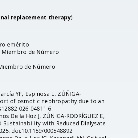
enal replacement therapy
)
ro emérito
 – Miembro de Número
– Miembro de Número
García YF, Espinosa L, ZÚÑIGA-
port of osmotic nephropathy due to an
s12882-026-04811-6.
lanos De la Hoz J, ZÚÑIGA-RODRÍGUEZ E,
d Sustainability with Reduced Dialysate
025. doi:10.1159/000548892.