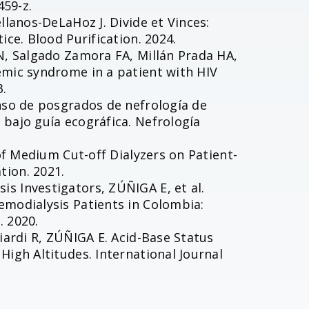
459-z.
llanos-DeLaHoz J. Divide et Vinces:
ice. Blood Purification. 2024.
 N, Salgado Zamora FA, Millán Prada HA,
emic syndrome in a patient with HIV
3.
enso de posgrados de nefrología de
 bajo guía ecográfica. Nefrología
 of Medium Cut-off Dialyzers on Patient-
tion. 2021.
s Investigators, ZÚÑIGA E, et al.
emodialysis Patients in Colombia:
. 2020.
iardi R, ZÚÑIGA E. Acid-Base Status
High Altitudes. International Journal