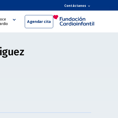
Contáctanos
oce
Agendar cita
ardio
iguez