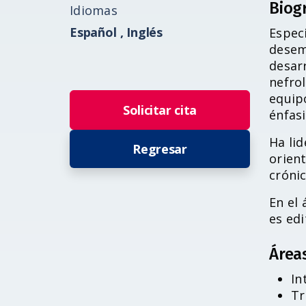
Biog
Idiomas
Español ,
Inglés
Especi
desem
desar
nefrol
equipo
Solicitar cita
énfasi
Ha lid
Regresar
orien
crónic
En el
es edi
Área
In
Tr