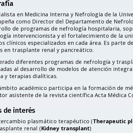
rafía
alista en Medicina Interna y Nefrología de la Univ
peña como Director del Departamento de Nefrologí
rollo de programas de nefrología hospitalaria, so
ogía intervencionista y el fortalecimiento de la u
s clínicos especializados en cada área. Es parte 
s en trasplante renal y pancreático.
erado diferentes programas de nefrología y traspla
tadas al desarrollo de modelos de atención integr
a y terapias dialíticas.
 ámbito académico participa en la formación de méd
tor asistente de la revista científica Acta Médica 
s de interés
tercambio plasmático terapéutico (
Therapeutic p
asplante renal (
Kidney transplant
)