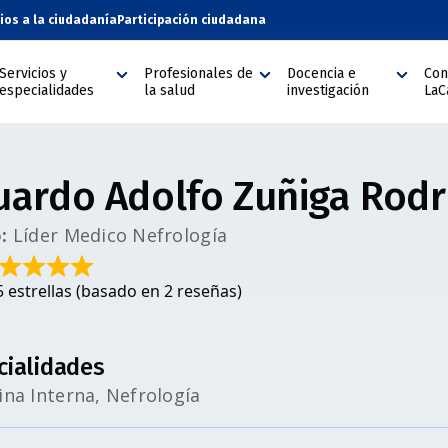
cios a la ciudadanía
Participación ciudadana
Servicios y
Profesionales de
Docencia e
Con
especialidades
la salud
investigación
LaC
uardo Adolfo Zuñiga Rodr
:
Líder Medico Nefrología
5 estrellas (basado en 2 reseñas)
cialidades
ina Interna, Nefrología