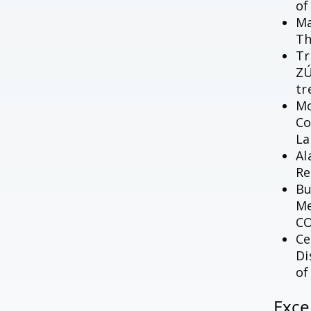
of
Ma
Th
Tr
ZÚ
tr
Mo
Co
La
Al
Re
Bu
Me
CO
Ce
Di
of
Exce