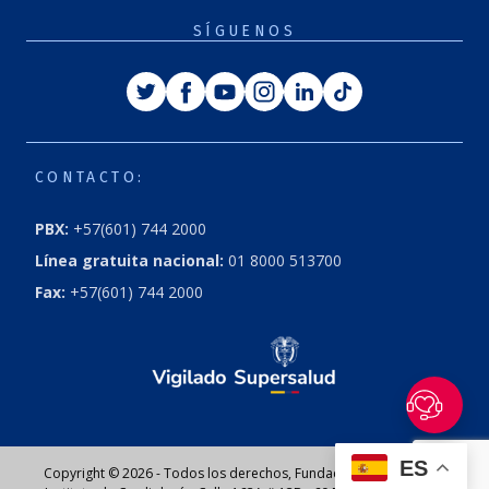
SÍGUENOS
Twitter
Facebook
Youtube
Instagram
Linkedin
Tiktok
CONTACTO:
PBX:
+57(601) 744 2000
Línea gratuita nacional:
01 8000 513700
Fax:
+57(601) 744 2000
ES
Copyright © 2026 - Todos los derechos, Fundación Cardioinfantil