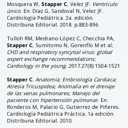
Mosquera W,
Stapper C
, Velez JF.
Ventrículo
único
. En: Diaz G, Sandoval N, Velez JF.
Cardiología Pediátrica. 2a. edición.
Distribuna Editorial. 2018. p.883-896
Tulloh RM, Medrano-López C, Checchia PA,
Stapper C
, Sumitomo N, Gorenflo M et al;
CHD and respiratory syncytial virus: global
expert exchange recommendations;
Cardiology in the young
. 2017.27(8):1504-1521
Stapper C
.
Anatomía; Embriología Cardiaca;
Atresia Tricuspidea; Anomalía en el drenaje
de las venas pulmonares; Manejo del
paciente con hipertensión pulmonar.
En:
Ronderos M, Palacio G, Gutierrez de Piñeres.
Cardiología Pediátrica Práctica. 1a edición.
Distribuna Editorial. 2010.