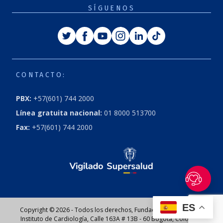
SÍGUENOS
Twitter
Facebook
Youtube
Instagram
Linkedin
Tiktok
CONTACTO:
PBX:
+57(601) 744 2000
Línea gratuita nacional:
01 8000 513700
Fax:
+57(601) 744 2000
ES
Copyright © 2026 - Todos los derechos, Fundación Cardioinfantil
Instituto de Cardiología, Calle 163A # 13B - 60 Bogotá, Colombia