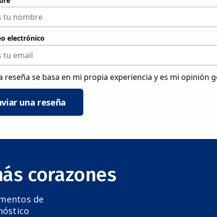
bre
eo electrónico
a reseña se basa en mi propia experiencia y es mi opinión 
nviar una reseña
más corazones
amentos de
nóstico