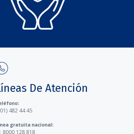
Líneas De Atención
eléfono:
601) 482 44 45
ínea gratuita nacional:
1 8000 128 818