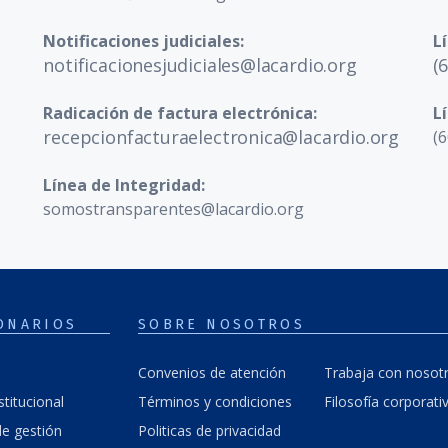
Notificaciones judiciales:
L
notificacionesjudiciales@lacardio.org
(
Radicación de factura electrónica:
L
recepcionfacturaelectronica@lacardio.org
(6
Línea de Integridad:
somostransparentes@lacardio.org
ONARIOS
SOBRE NOSOTROS
Convenios de atención
Trabaja con nosot
stitucional
Términos y condiciones
Filosofía corporati
e gestión
Politicas de privacidad