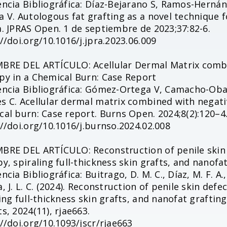
encia Bibliográfica: Díaz-Bejarano S, Ramos-Hern
 V. Autologous fat grafting as a novel technique fo
a. JPRAS Open. 1 de septiembre de 2023;37:82-6.
//doi.org/10.1016/j.jpra.2023.06.009
BRE DEL ARTÍCULO: Acellular Dermal Matrix comb
py in a Chemical Burn: Case Report
encia Bibliográfica: Gómez-Ortega V, Camacho-Ob
s C. Acellular dermal matrix combined with negat
al burn: Case report. Burns Open. 2024;8(2):120–4
//doi.org/10.1016/j.burnso.2024.02.008
BRE DEL ARTÍCULO: Reconstruction of penile skin 
y, spiraling full-thickness skin grafts, and nanofat
ncia Bibliográfica: Buitrago, D. M. C., Díaz, M. F. A., L
, J. L. C. (2024). Reconstruction of penile skin def
ing full-thickness skin grafts, and nanofat grafting
s, 2024(11), rjae663.
//doi.org/10.1093/jscr/rjae663