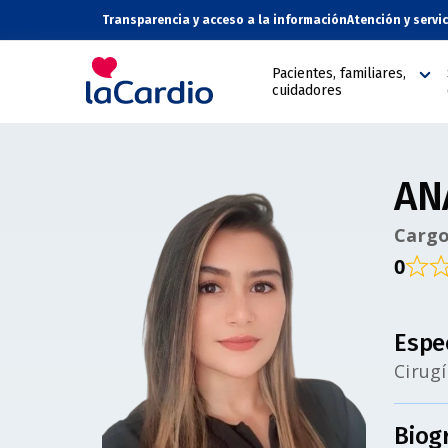
Transparencia y acceso a la información
Atención y servi
Pacientes, familiares,
cuidadores
AN
Cargo
0
Espe
Cirugí
Biog