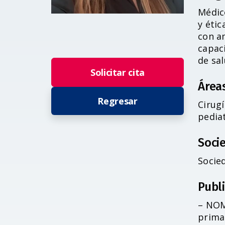
Médico
y étic
con a
capac
de sal
Solicitar cita
Área
Regresar
Cirugí
pediat
Socie
Socied
Publ
– NOM
primar