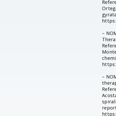
Refer
Ortega
gyrat
https:
– NOM
Thera
Refer
Monte
chemic
https:
– NOM
therap
Refere
Acosta
spiral
report
https: