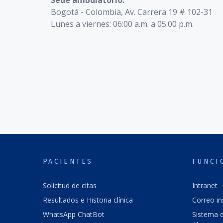
Sede ambulatorio:
Bogotá - Colombia, Av. Carrera 19 # 102-31
Lunes a viernes: 06:00 a.m. a 05:00 p.m.
PACIENTES
FUNCI
Solicitud de citas
Intranet
Resultados e Historia clínica
Correo in
WhatsApp ChatBot
Sistema d