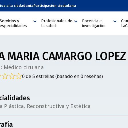
cios a la ciudadanía
Participación ciudadana
Servicios y
Profesionales de
Docencia e
Con
especialidades
la salud
investigación
LaC
A MARIA CAMARGO LOPEZ
:
Médico cirujana
0 de 5 estrellas (basado en 0 reseñas)
cialidades
a Plástica, Reconstructiva y Estética
rafía