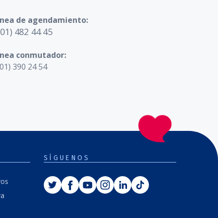
ínea de agendamiento:
601) 482 44 45
ínea conmutador:
01) 390 24 54
SÍGUENOS
Twitter
Facebook
Youtube
Instagram
Linkedin
Tiktok
ros
va