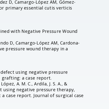
ández D, Camargo-López AM, Gómez-
r primary essential cutis verticis
ined with Negative Pressure Wound
ando D, Camargo-López AM, Cardona-
ive pressure wound therapy in a
.
defect using negative pressure
 grafting: a case report.
ópez, A. M. C., Ardila, J. S. A., &
ect using negative pressure therapy,
: a case report. Journal of surgical case