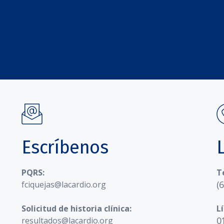
Escríbenos
PQRS:
T
(
fciquejas@lacardio.org
Solicitud de historia clínica:
L
0
resultados@lacardio.org