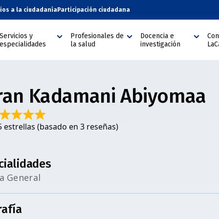
cios a la ciudadanía
Participación ciudadana
Servicios y
Profesionales de
Docencia e
Con
especialidades
la salud
investigación
LaC
ran Kadamani Abiyomaa
5 estrellas (basado en 3 reseñas)
cialidades
ía General
rafía