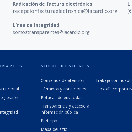
Radicación de factura electrónica:
L
recepcionfacturaelectronica@lacardio.org
(6
Línea de Integridad:
somostransparentes@lacardio.org
ONARIOS
SOBRE NOSOTROS
Convenios de atención
Trabaja con nosot
stitucional
Términos y condiciones
Filosofía corporati
e gestión
Politicas de privacidad
Transparencia y acceso a
integridad
información pública
Participa
Mapa del sitio