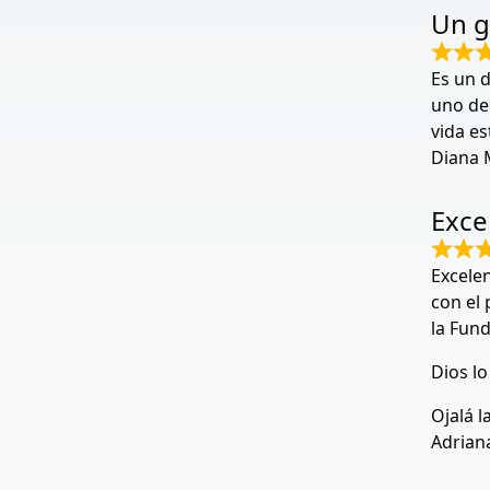
Un g
Es un 
uno de 
vida e
Diana 
Exce
Excele
con el 
la Fund
Dios lo
Ojalá 
Adrian