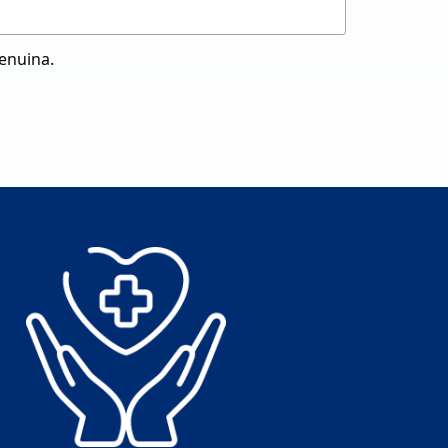
genuina.