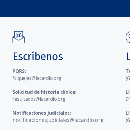
Escríbenos
PQRS:
T
(
fciquejas@lacardio.org
Solicitud de historia clínica:
L
0
resultados@lacardio.org
Notificaciones judiciales:
L
notificacionesjudiciales@lacardio.org
(