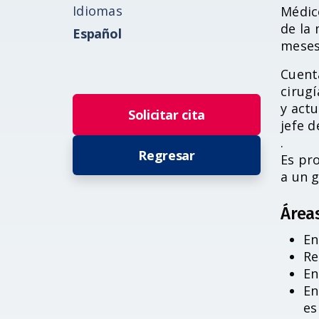
Idiomas
Médico
de la
Español
meses 
Cuent
cirug
y act
Solicitar cita
jefe 
.
Regresar
Es pro
a un 
Área
En
Re
En
En
es