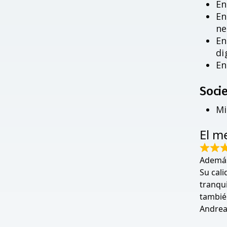
En
En
ne
En
di
En
Socie
Mi
El me
Además
Su cal
tranqui
tambié
Andrea