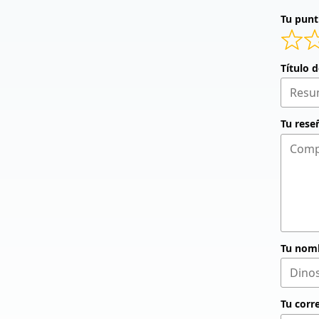
Tu punt
Título 
Tu rese
Tu nom
Tu corr