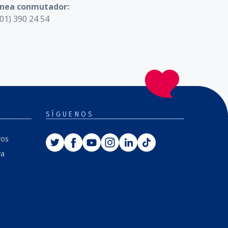
ínea conmutador:
01) 390 24 54
SÍGUENOS
Twitter
Facebook
Youtube
Instagram
Linkedin
Tiktok
ros
va