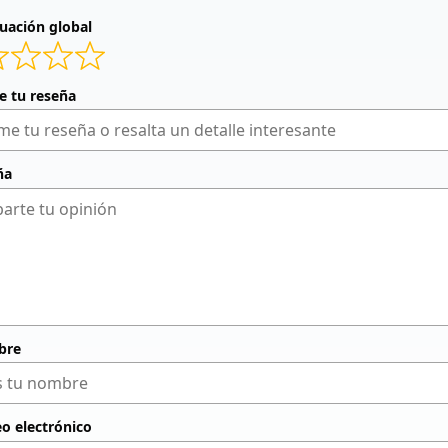
uación global
de tu reseña
ña
bre
eo electrónico