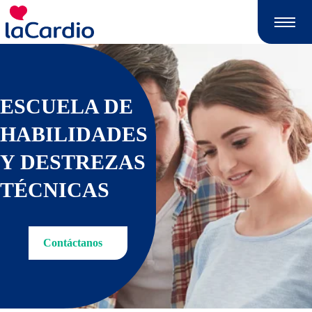
Nota:
este
sitio
web
incluye
un
ESCUELA DE
sistema
de
HABILIDADES
accesibilidad.
Y DESTREZAS
TÉCNICAS
Contáctanos