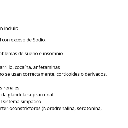
 incluir:
l con exceso de Sodio.
oblemas de sueño e insomnio
arrillo, cocaína, anfetaminas
o se usan correctamente, corticoides o derivados,
s renales
o la glándula suprarrenal
l sistema simpático
rterioconstrictoras (Noradrenalina, serotonina,