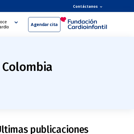
Contáctanos
oce
Agendar cita
ardio
 Colombia
ltimas publicaciones