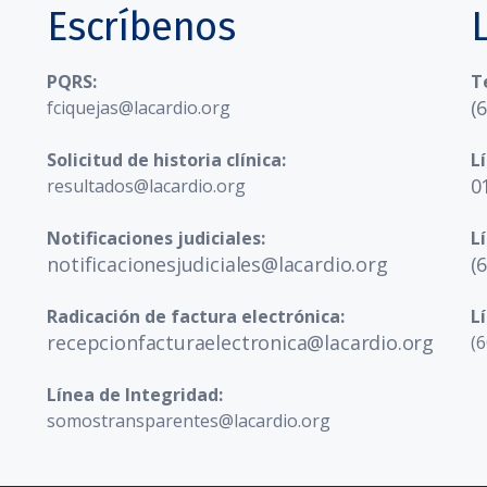
Escríbenos
PQRS:
T
(
fciquejas@lacardio.org
Solicitud de historia clínica:
L
0
resultados@lacardio.org
Notificaciones judiciales:
L
notificacionesjudiciales@lacardio.org
(
Radicación de factura electrónica:
L
recepcionfacturaelectronica@lacardio.org
(6
Línea de Integridad:
somostransparentes@lacardio.org