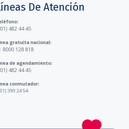
Líneas De Atención
eléfono:
601) 482 44 45
ínea gratuita nacional:
1 8000 128 818
ínea de agendamiento:
601) 482 44 45
ínea conmutador:
01) 390 24 54