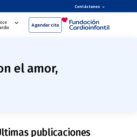
Contáctanos
oce
Agendar cita
ardio
on el amor,
ltimas publicaciones