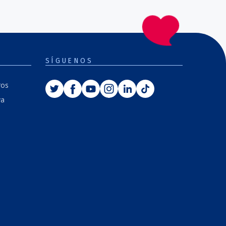
SÍGUENOS
ros
va