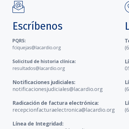
Escríbenos
T
PQRS:
(
fciquejas@lacardio.org
L
Solicitud de historia clínica:
0
resultados@lacardio.org
Notificaciones judiciales:
L
notificacionesjudiciales@lacardio.org
(
Radicación de factura electrónica:
L
recepcionfacturaelectronica@lacardio.org
(
Línea de Integridad: