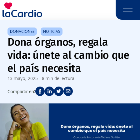
Nota:
este
sitio
web
DONACIONES
NOTICIAS
incluye
Dona órganos, regala
un
sistema
vida: únete al cambio que
de
accesibilidad.
el país necesita
13 mayo, 2025 - 8 min de lectura
:
Compartir en