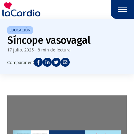
Nota:
este
sitio
web
EDUCACIÓN
incluye
Síncope vasovagal
un
sistema
17 julio, 2025 - 8 min de lectura
de
accesibilidad.
:
Compartir en