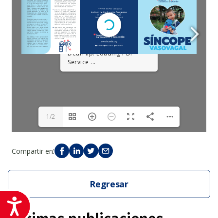
DearFlip: Loading PDF
Service ...
1/2
:
Compartir en
Regresar
Accesibilidad