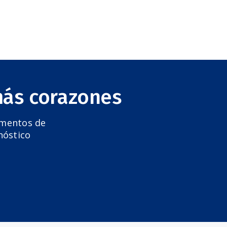
más corazones
amentos de
nóstico