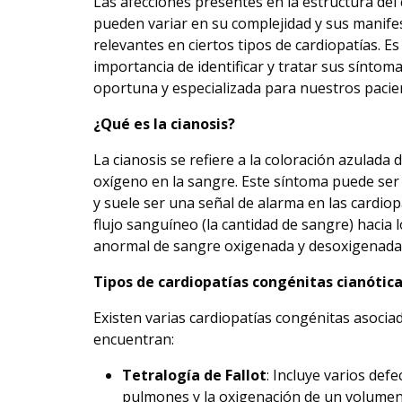
Las afecciones presentes en la estructura de
pueden variar en su complejidad y sus manifes
relevantes en ciertos tipos de cardiopatías. E
importancia de identificar y tratar sus síntom
oportuna y especializada para nuestros pacie
¿Qué es la cianosis?
La cianosis se refiere a la coloración azulada 
oxígeno en la sangre. Este síntoma puede ser 
y suele ser una señal de alarma en las cardiop
flujo sanguíneo (la cantidad de sangre) hacia
anormal de sangre oxigenada y desoxigenada d
Tipos de cardiopatías congénitas cianótic
Existen varias cardiopatías congénitas asocia
encuentran:
Tetralogía de Fallot
: Incluye varios defe
pulmones y la oxigenación de un volumen