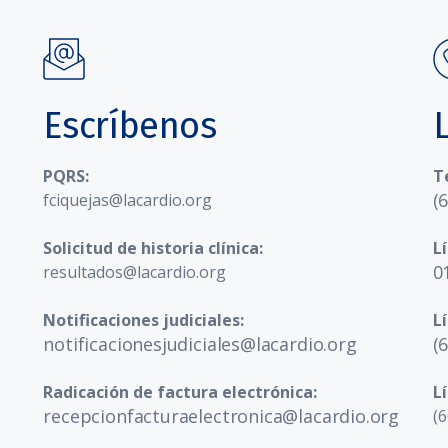
Escríbenos
PQRS:
T
(
fciquejas@lacardio.org
Solicitud de historia clínica:
L
0
resultados@lacardio.org
Notificaciones judiciales:
L
notificacionesjudiciales@lacardio.org
(
Radicación de factura electrónica:
L
recepcionfacturaelectronica@lacardio.org
(6