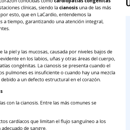
l corazón conocidas como
cardiopatías congénitas
Ú
taciones clínicas, siendo la
cianosis
una de las más
s por esto, que en LaCardio, entendemos la
as a tiempo, garantizando una atención integral,
ntes.
de la piel y las mucosas, causada por niveles bajos de
evidente en los labios, uñas y otras áreas del cuerpo,
atías congénitas. La cianosis se presenta cuando el
 los pulmones es insuficiente o cuando hay una mezcla
ebido a un defecto estructural en el corazón.
as
das con la cianosis. Entre las más comunes se
ctos cardíacos que limitan el flujo sanguíneo a los
 adecuado de sangre.