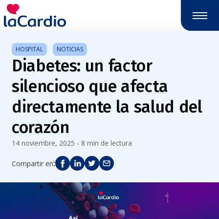
Nota:
este
sitio
web
HOSPITAL
NOTICIAS
incluye
Diabetes: un factor
un
sistema
silencioso que afecta
de
accesibilidad.
directamente la salud del
corazón
14 noviembre, 2025 - 8 min de lectura
:
Compartir en