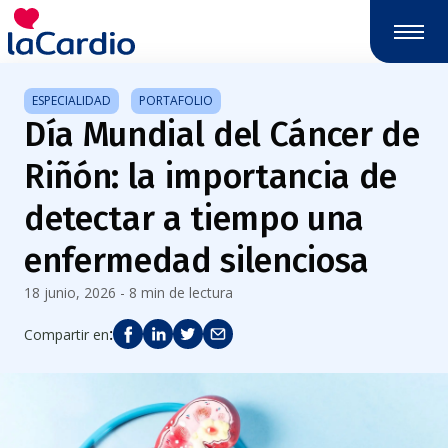
Nota:
este
sitio
web
ESPECIALIDAD
PORTAFOLIO
incluye
Día Mundial del Cáncer de
un
sistema
Riñón: la importancia de
de
accesibilidad.
detectar a tiempo una
enfermedad silenciosa
18 junio, 2026 - 8 min de lectura
:
Compartir en