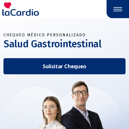
Nota:
este
sitio
web
incluye
CHEQUEO MÉDICO PERSONALIZADO
un
Salud Gastrointestinal
sistema
de
accesibilidad.
Solicitar Chequeo