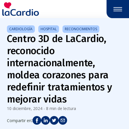
Nota:
este
sitio
web
CARDIOLOGÍA
HOSPITAL
RECONOCIMIENTOS
incluye
Centro 3D de LaCardio,
un
sistema
reconocido
de
accesibilidad.
internacionalmente,
moldea corazones para
redefinir tratamientos y
mejorar vidas
10 diciembre, 2024 - 8 min de lectura
:
Compartir en