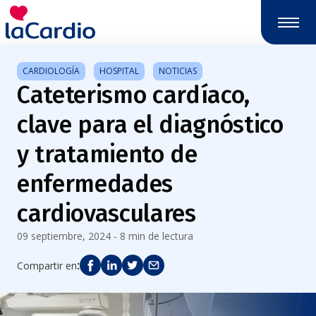
Nota:
este
sitio
web
CARDIOLOGÍA
HOSPITAL
NOTICIAS
incluye
Cateterismo cardíaco,
un
sistema
clave para el diagnóstico
de
accesibilidad.
y tratamiento de
enfermedades
cardiovasculares
09 septiembre, 2024 - 8 min de lectura
:
Compartir en