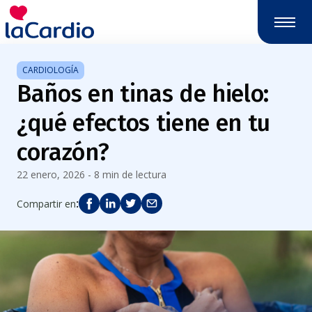
Nota:
este
sitio
web
CARDIOLOGÍA
incluye
Baños en tinas de hielo:
un
sistema
¿qué efectos tiene en tu
de
accesibilidad.
corazón?
22 enero, 2026 - 8 min de lectura
:
Compartir en