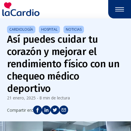
Nota:
este
sitio
web
CARDIOLOGÍA
HOSPITAL
NOTICIAS
incluye
Así puedes cuidar tu
un
sistema
corazón y mejorar el
de
accesibilidad.
rendimiento físico con un
chequeo médico
deportivo
21 enero, 2025 - 8 min de lectura
:
Compartir en