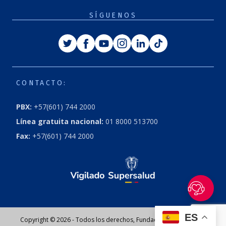
SÍGUENOS
Twitter
Facebook
Youtube
Instagram
Linkedin
Tiktok
CONTACTO:
PBX:
+57(601) 744 2000
Línea gratuita nacional:
01 8000 513700
Fax:
+57(601) 744 2000
ES
Copyright © 2026 - Todos los derechos, Fundación Cardioinfantil