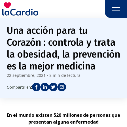
Nota:
este
sitio
web
Una acción para tu
incluye
un
Corazón : controla y trata
sistema
de
la obesidad, la prevención
accesibilidad.
es la mejor medicina
22 septiembre, 2021 - 8 min de lectura
:
Compartir en
En el mundo existen 520 millones de personas que
presentan alguna enfermedad