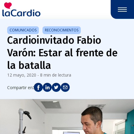
Nota:
este
sitio
web
COMUNICADOS
RECONOCIMIENTOS
incluye
Cardioinvitado Fabio
un
sistema
Varón: Estar al frente de
de
accesibilidad.
la batalla
12 mayo, 2020 - 8 min de lectura
:
Compartir en