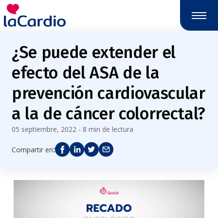
Nota:
este
sitio
web
¿Se puede extender el
incluye
un
efecto del ASA de la
sistema
de
prevención cardiovascular
accesibilidad.
a la de cáncer colorrectal?
05 septiembre, 2022 - 8 min de lectura
:
Compartir en