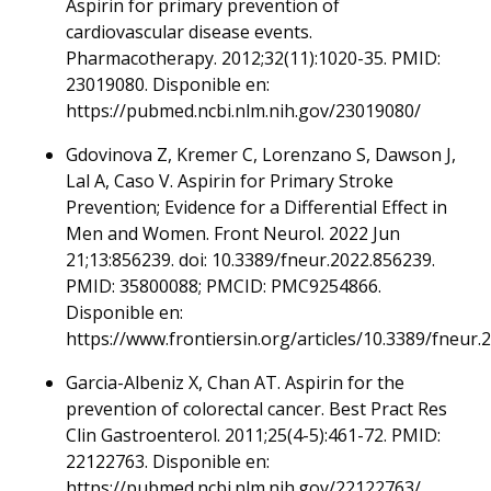
Aspirin for primary prevention of
cardiovascular disease events.
Pharmacotherapy. 2012;32(11):1020-35. PMID:
23019080. Disponible en:
https://pubmed.ncbi.nlm.nih.gov/23019080/
Gdovinova Z, Kremer C, Lorenzano S, Dawson J,
Lal A, Caso V. Aspirin for Primary Stroke
Prevention; Evidence for a Differential Effect in
Men and Women. Front Neurol. 2022 Jun
21;13:856239. doi: 10.3389/fneur.2022.856239.
PMID: 35800088; PMCID: PMC9254866.
Disponible en:
https://www.frontiersin.org/articles/10.3389/fneur.
Garcia-Albeniz X, Chan AT. Aspirin for the
prevention of colorectal cancer. Best Pract Res
Clin Gastroenterol. 2011;25(4-5):461-72. PMID:
22122763. Disponible en:
https://pubmed.ncbi.nlm.nih.gov/22122763/