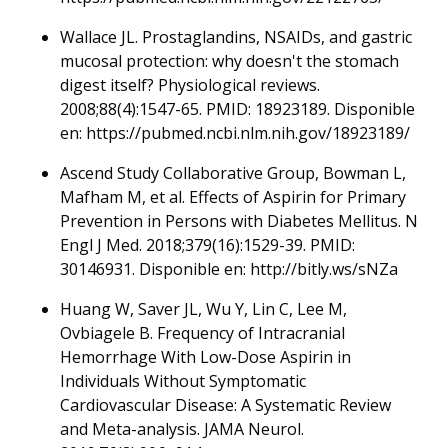
Wallace JL. Prostaglandins, NSAIDs, and gastric
mucosal protection: why doesn't the stomach
digest itself? Physiological reviews.
2008;88(4):1547-65. PMID: 18923189. Disponible
en: https://pubmed.ncbi.nlm.nih.gov/18923189/
Ascend Study Collaborative Group, Bowman L,
Mafham M, et al. Effects of Aspirin for Primary
Prevention in Persons with Diabetes Mellitus. N
Engl J Med. 2018;379(16):1529-39. PMID:
30146931. Disponible en: http://bitly.ws/sNZa
Huang W, Saver JL, Wu Y, Lin C, Lee M,
Ovbiagele B. Frequency of Intracranial
Hemorrhage With Low-Dose Aspirin in
Individuals Without Symptomatic
Cardiovascular Disease: A Systematic Review
and Meta-analysis. JAMA Neurol.