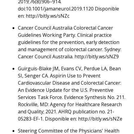
2019;76(8):906–914.
doi:10.1001/jamaneurol.2019.1120 Disponible
en: http://bitly.ws/sNZc
Cancer Council Australia Colorectal Cancer
Guidelines Working Party. Clinical practice
guidelines for the prevention, early detection
and management of colorectal cancer. Sydney:
Cancer Council Australia. http://bitly.ws/sNZ9
Guirguis-Blake JM, Evans CV, Perdue LA, Bean
SI, Senger CA. Aspirin Use to Prevent
Cardiovascular Disease and Colorectal Cancer:
An Evidence Update for the U.S. Preventive
Services Task Force. Evidence Synthesis No. 211.
Rockville, MD: Agency for Healthcare Research
and Quality; 2021. AHRQ publication no. 21-
05283-EF-1. Disponible en: http://bitly.ws/sNZe
Steering Committee of the Physicians' Health