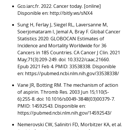
Gco.iarc.fr. 2022. Cancer today. [online]
Disponible en: http://bitly.ws/sNX4
Sung H, Ferlay J, Siegel RL, Laversanne M,
Soerjomataram I, Jemal A, Bray F. Global Cancer
Statistics 2020: GLOBOCAN Estimates of
Incidence and Mortality Worldwide for 36
Cancers in 185 Countries. CA Cancer J Clin. 2021
May;71(3):209-249. doi: 10.3322/caac.21660.
Epub 2021 Feb 4. PMID: 33538338. Disponible
en: https://pubmed.ncbi.nlm.nih.gov/33538338/
Vane JR, Botting RM. The mechanism of action
of aspirin. Thromb Res. 2003 Jun 15;110(5-
6):255-8. doi: 10.1016/s0049-3848(03)00379-7.
PMID: 14592543. Disponible en:
https://pubmed.ncbi.nlm.nih.gov/14592543/
Nemerovski CW, Salinitri FD, Morbitzer KA, et al.