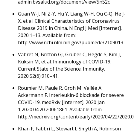
admin.bvsalud.org/document/view/5n52c
Guan W-J, Ni Z-Y, Hu Y, Liang W-H, Ou C-Q, He J-
X, et al. Clinical Characteristics of Coronavirus
Disease 2019 in China. N Engl J Med [Internet].
2020;1–13. Available from:
http://www.ncbi.nlm.nih.gov/pubmed/32109013
Vabret N, Britton GJ, Gruber C, Hegde S, Kim J,
Kuksin M, et al. Immunology of COVID-19:
Current State of the Science. Immunity.
2020;52(6):910–41.
Roumier M, Paule R, Groh M, Vallée A,
Ackermann F. Interleukin-6 blockade for severe
COVID-19. medRxiv [Internet]. 2020 Jan
1;2020.04.20.20061861. Available from:
http://medrxiv.org/content/early/2020/04/22/2020.0
Khan F, Fabbri L, Stewart I, Smyth A, Robinson