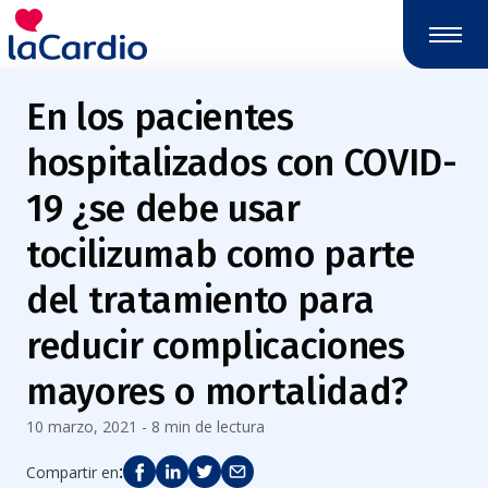
Nota:
este
sitio
web
En los pacientes
incluye
un
hospitalizados con COVID-
sistema
de
19 ¿se debe usar
accesibilidad.
tocilizumab como parte
del tratamiento para
reducir complicaciones
mayores o mortalidad?
10 marzo, 2021 - 8 min de lectura
:
Compartir en