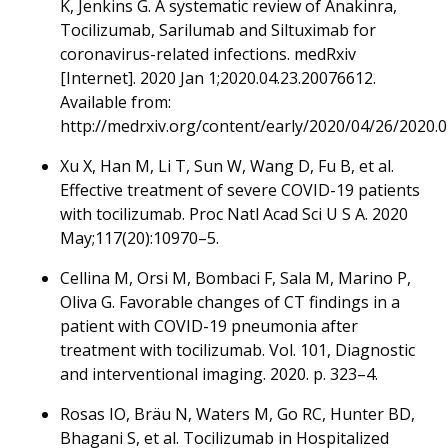
K, Jenkins G. A systematic review of Anakinra,
Tocilizumab, Sarilumab and Siltuximab for
coronavirus-related infections. medRxiv
[Internet]. 2020 Jan 1;2020.04.23.20076612.
Available from:
http://medrxiv.org/content/early/2020/04/26/2020.0
Xu X, Han M, Li T, Sun W, Wang D, Fu B, et al.
Effective treatment of severe COVID-19 patients
with tocilizumab. Proc Natl Acad Sci U S A. 2020
May;117(20):10970–5.
Cellina M, Orsi M, Bombaci F, Sala M, Marino P,
Oliva G. Favorable changes of CT findings in a
patient with COVID-19 pneumonia after
treatment with tocilizumab. Vol. 101, Diagnostic
and interventional imaging. 2020. p. 323–4.
Rosas IO, Bräu N, Waters M, Go RC, Hunter BD,
Bhagani S, et al. Tocilizumab in Hospitalized