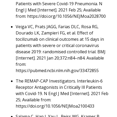
Patients with Severe Covid-19 Pneumonia. N
Engl J Med [Internet]. 2021 Feb 25; Available
from: https://doi.org/10.1056/NEJMoa2028700
Veiga VC, Prats JAGG, Farias DLC, Rosa RG,
Dourado LK, Zampieri FG, et al. Effect of
tocilizumab on clinical outcomes at 15 days in
patients with severe or critical coronavirus
disease 2019: randomised controlled trial. BMJ
[Internet]. 2021 Jan 20;372:n84–n84. Available
from:
https://pubmed.ncbi.nlm.nih.gov/33472855
The REMAP-CAP Investigators. Interleukin-6
Receptor Antagonists in Critically Ill Patients
with Covid-19. N Engl J Med [Internet]. 2021 Feb
25; Available from:
https://doi.org/10.1056/NEJMoa2100433
Salama C, Han J, Yau L, Reiss WG, Kramer B,