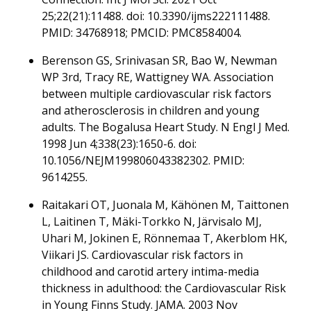
25;22(21):11488. doi: 10.3390/ijms222111488.
PMID: 34768918; PMCID: PMC8584004.
Berenson GS, Srinivasan SR, Bao W, Newman
WP 3rd, Tracy RE, Wattigney WA. Association
between multiple cardiovascular risk factors
and atherosclerosis in children and young
adults. The Bogalusa Heart Study. N Engl J Med.
1998 Jun 4;338(23):1650-6. doi:
10.1056/NEJM199806043382302. PMID:
9614255.
Raitakari OT, Juonala M, Kähönen M, Taittonen
L, Laitinen T, Mäki-Torkko N, Järvisalo MJ,
Uhari M, Jokinen E, Rönnemaa T, Akerblom HK,
Viikari JS. Cardiovascular risk factors in
childhood and carotid artery intima-media
thickness in adulthood: the Cardiovascular Risk
in Young Finns Study. JAMA. 2003 Nov