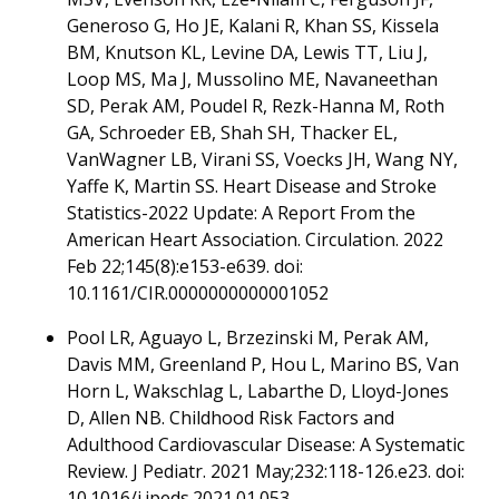
Generoso G, Ho JE, Kalani R, Khan SS, Kissela
BM, Knutson KL, Levine DA, Lewis TT, Liu J,
Loop MS, Ma J, Mussolino ME, Navaneethan
SD, Perak AM, Poudel R, Rezk-Hanna M, Roth
GA, Schroeder EB, Shah SH, Thacker EL,
VanWagner LB, Virani SS, Voecks JH, Wang NY,
Yaffe K, Martin SS. Heart Disease and Stroke
Statistics-2022 Update: A Report From the
American Heart Association. Circulation. 2022
Feb 22;145(8):e153-e639. doi:
10.1161/CIR.0000000000001052
Pool LR, Aguayo L, Brzezinski M, Perak AM,
Davis MM, Greenland P, Hou L, Marino BS, Van
Horn L, Wakschlag L, Labarthe D, Lloyd-Jones
D, Allen NB. Childhood Risk Factors and
Adulthood Cardiovascular Disease: A Systematic
Review. J Pediatr. 2021 May;232:118-126.e23. doi:
10.1016/j.jpeds.2021.01.053