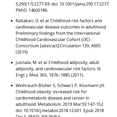
5;290(17):2277-83. doi: 10.1001/jama.290.17.2277.
PMID: 14600186.
Raitakari, O. et al. Childhood risk factors and
cardiovascular disease outcomes in adulthood.
Preliminary findings from the International
Childhood Cardiovascular Cohort (i3C)
Consortium [abstract].Circulation 139, A005
(2019).
Juonala, M. et al. Childhood adiposity, adult
adiposity, and cardiovascular risk factors. N.
Engl. J. Med. 365, 1876–1885 (2011).
Weihrauch-Blüher S, Schwarz P, Klusmann JH.
Childhood obesity: increased risk for
cardiometabolic disease and cancer in
adulthood. Metabolism. 2019 Mar;92:147-152.
doi: 10.1016/j.metabol.2018.12.001. Epub 2018
Dec 5. PMID: 30529454.