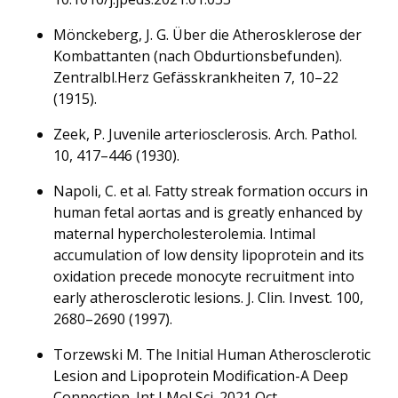
Mönckeberg, J. G. Über die Atherosklerose der
Kombattanten (nach Obdurtionsbefunden).
Zentralbl.Herz Gefässkrankheiten 7, 10–22
(1915).
Zeek, P. Juvenile arteriosclerosis. Arch. Pathol.
10, 417–446 (1930).
Napoli, C. et al. Fatty streak formation occurs in
human fetal aortas and is greatly enhanced by
maternal hypercholesterolemia. Intimal
accumulation of low density lipoprotein and its
oxidation precede monocyte recruitment into
early atherosclerotic lesions. J. Clin. Invest. 100,
2680–2690 (1997).
Torzewski M. The Initial Human Atherosclerotic
Lesion and Lipoprotein Modification-A Deep
Connection. Int J Mol Sci. 2021 Oct