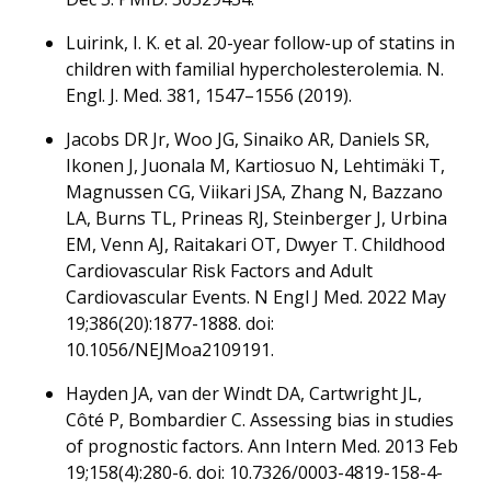
Luirink, I. K. et al. 20-year follow-up of statins in
children with familial hypercholesterolemia. N.
Engl. J. Med. 381, 1547–1556 (2019).
Jacobs DR Jr, Woo JG, Sinaiko AR, Daniels SR,
Ikonen J, Juonala M, Kartiosuo N, Lehtimäki T,
Magnussen CG, Viikari JSA, Zhang N, Bazzano
LA, Burns TL, Prineas RJ, Steinberger J, Urbina
EM, Venn AJ, Raitakari OT, Dwyer T. Childhood
Cardiovascular Risk Factors and Adult
Cardiovascular Events. N Engl J Med. 2022 May
19;386(20):1877-1888. doi:
10.1056/NEJMoa2109191.
Hayden JA, van der Windt DA, Cartwright JL,
Côté P, Bombardier C. Assessing bias in studies
of prognostic factors. Ann Intern Med. 2013 Feb
19;158(4):280-6. doi: 10.7326/0003-4819-158-4-