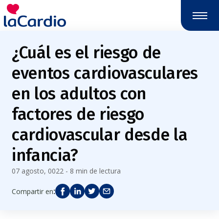
Nota:
este
sitio
web
¿Cuál es el riesgo de
incluye
un
eventos cardiovasculares
sistema
de
en los adultos con
accesibilidad.
factores de riesgo
cardiovascular desde la
infancia?
07 agosto, 0022 - 8 min de lectura
:
Compartir en