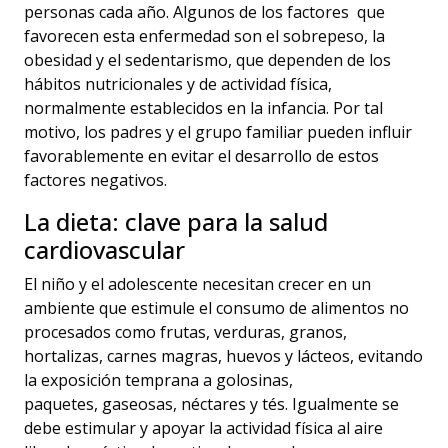
personas
cada año. Algunos de los fac
tores
que
favorecen esta
enfermedad
son
el sobrepeso, la
obesidad y el sedentarismo,
que dependen de
los
hábitos nutricionales y de actividad física
,
normalmente
establec
idos en
la infancia
. P
or
tal
motivo
, los padres y el grupo familiar puede
n
influir
favorablemente en evitar el desarrollo de estos
factores negativos.
La dieta: clave para la salud
cardiovascular
El niñ
o y el adolescente necesitan crecer en un
ambiente que estimule el consumo de alimentos no
procesados como frutas, verduras,
granos,
hortalizas,
carnes magras, huevos y lácteos, evitando
la exposición temprana a
golosinas,
paquetes,
gaseosas
,
néctares
y
tés. Igualmente se
debe estimular y apoyar la actividad física al aire