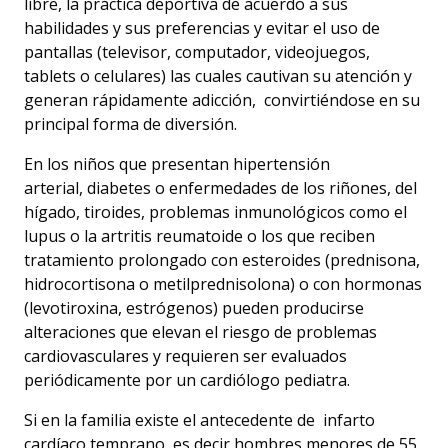
libre, la práctica deportiva de acuerdo a sus
habilidades y sus preferencias y evitar el uso de
pantallas (televisor, computador, videojuegos,
Accesibilidad
tablets o celulares) las cuales cautivan su atención y
generan rápidamente adicción, convirtiéndose en su
principal
forma de diversión
.
En los niños que presentan
hipertensión
arterial,
diabetes o enfermedades de los riñones, del
hígado, tiroides, problemas inmunológicos como el
lupus o la artritis reumatoide o los que reciben
tratamiento prolongado con esteroides (prednisona,
hidrocortisona o metilprednisolona) o con hormonas
(levotiroxina, estrógenos) pueden producirse
alteraciones que elevan el riesgo de problemas
cardiovasculares y requieren ser evaluados
periódicamente por un cardiólogo pediatra.
Si en la familia ex
iste el antecedente de
infarto
cardíaco
temprano
, es decir
hombres
menores de 55