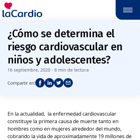
Nota:
este
sitio
web
¿Cómo se determina el
incluye
un
riesgo cardiovascular en
sistema
de
niños y adolescentes?
accesibilidad.
16 septiembre, 2020 - 8 min de lectura
:
Compartir en
En la actualidad,
la enfermedad cardiovascular
constituye la primera causa de muerte tanto en
hombres como en mujeres
alrededor del mundo,
cobrando la vida de aproximadamente 19 millones de