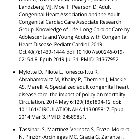
Landzberg MJ, Moe T, Pearson D; Adult
Congenital Heart Association and the Adult
Congenital Cardiac Care Associate Research
Group. Knowledge of Life-Long Cardiac Care by
Adolescents and Young Adults with Congenital
Heart Disease. Pediatr Cardiol. 2019
Oct;40(7):1439-1444. doi: 10.1007/s00246-019-
02154-8. Epub 2019 Jul 31. PMID: 31367952.
Mylotte D, Pilote L, Ionescu-Ittu R,
Abrahamowicz M, Khairy P, Therrien J, Mackie
AS, Marelli A. Specialized adult congenital heart
disease care: the impact of policy on mortality.
Circulation. 2014 May 6;129(18):1804-12. doi:
10.1161/CIRCULATIONAHA.113.005817. Epub
2014 Mar 3. PMID: 24589851.
Tassinari S, Martínez-Vernaza S, Erazo-Morera
N, Pinzón-Arciniegas MC, Gracia G, Zarante I.