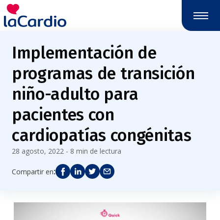
Nota:
este
sitio
web
Implementación de
incluye
un
programas de transición
sistema
de
niño-adulto para
accesibilidad.
pacientes con
cardiopatías congénitas
28 agosto, 2022 - 8 min de lectura
:
Compartir en