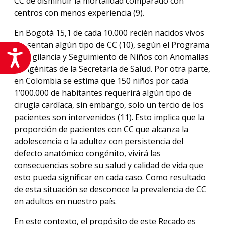
CC de disminuir la mortalidad comparado con
centros con menos experiencia (9).
En Bogotá 15,1 de cada 10.000 recién nacidos vivos
presentan algún tipo de CC (10), según el Programa
Accesibilidad
de Vigilancia y Seguimiento de Niños con Anomalías
Congénitas de la Secretaría de Salud. Por otra parte,
en Colombia se estima que 150 niños por cada
1’000.000 de habitantes requerirá algún tipo de
cirugía cardíaca, sin embargo, solo un tercio de los
pacientes son intervenidos (11). Esto implica que la
proporción de pacientes con CC que alcanza la
adolescencia o la adultez con persistencia del
defecto anatómico congénito, vivirá las
consecuencias sobre su salud y calidad de vida que
esto pueda significar en cada caso. Como resultado
de esta situación se desconoce la prevalencia de CC
en adultos en nuestro país.
En este contexto, el propósito de este Recado es