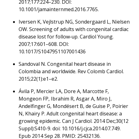
2017;177:224–230. DOI:
10.1001/jamainternmed.2016.7765.
Iversen K, Vejlstrup NG, Sondergaard L, Nielsen
OW. Screening of adults with congenital cardiac
disease lost for follow‐up. Cardiol Young.
2007;17:601–608. DOI:
10.1017/S1047951107001436
Sandoval N. Congenital heart disease in
Colombia and worldwide. Rev Colomb Cardiol.
2015;22(1):e1–e2.
Ávila P, Mercier LA, Dore A, Marcotte F,
Mongeon FP, Ibrahim R, Asgar A, Miro J,
Andelfinger G, Mondésert B, de Guise P, Poirier
N, Khairy P. Adult congenital heart disease: a
growing epidemic. Can J Cardiol. 2014 Dec;30(12
Suppl):S410-9. doi: 10.1016/j.cjca.2014.07.749.
Epub 2014 Sep 28. PMID: 25432136.