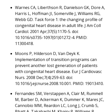
Warnes CA, Liberthson R, Danielson GK, Dore A,
Harris L, Hoffman JI, Somerville J, Williams RG,
Webb GD. Task force 1: the changing profile of
congenital heart disease in adult life. J Am Coll
Cardiol. 2001 Apr;37(5):1170-5. doi:
10.1016/s0735-1097(01)01272-4. PMID:
11300418.
Moons P, Hilderson D, Van Deyk K.
Implementation of transition programs can
prevent another lost generation of patients
with congenital heart disease. Eur J Cardiovasc
Nurs. 2008 Dec;7(4):259-63. doi:
10.1016/j.ejcnurse.2008.10.001. PMID: 19013410.
Fernandes SM, Verstappen A, Clair M, Rummell
M, Barber D, Ackerman K, Dummer K, Mares JC,
Cannobio MM, Reardon LC, Long J, Crumb S,
Bhatt A, Takahashi M, Khairy P, Williams R,