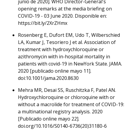
junio de 2020]. WHO Director-General's
opening remarks at the media briefing on
COVID-19 - 03 June 2020. Disponible en:
https://bit.ly/2XrZHmx
Rosenberg E, Dufort EM, Udo T, Wilberschied
LA, Kumar J, Tesoriero J et al. Association of
treatment with hydroxychloroquine or
azithromycin with in-hospital mortality in
patients with covid-19 in NewYork State. JAMA.
2020 [publicado online mayo 11].
doi:10.1001/jama.2020.8630
Mehra MR, Desai SS, Ruschitzka F, Patel AN.
Hydroxychloroquine or chloroquine with or
without a macrolide for treatment of COVID-19:
a multinational registry analysis. 2020
[Publicado online mayo 22].
doi.org/10.1016/S0140-6736(20)31180-6