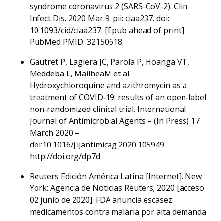
syndrome coronavirus 2 (SARS-CoV-2). Clin
Infect Dis. 2020 Mar 9. pii: ciaa237. doi:
10.1093/cid/ciaa237. [Epub ahead of print]
PubMed PMID: 32150618.
Gautret P, Lagiera JC, Parola P, Hoanga VT,
Meddeba L, MailheaM et al.
Hydroxychloroquine and azithromycin as a
treatment of COVID‐19: results of an open‐label
non‐randomized clinical trial. International
Journal of Antimicrobial Agents – (In Press) 17
March 2020 –
doi:10.1016/j.ijantimicag.2020.105949
http://doi.org/dp7d
Reuters Edición América Latina [Internet]. New
York: Agencia de Noticias Reuters; 2020 [acceso
02 junio de 2020]. FDA anuncia escasez
medicamentos contra malaria por alta demanda