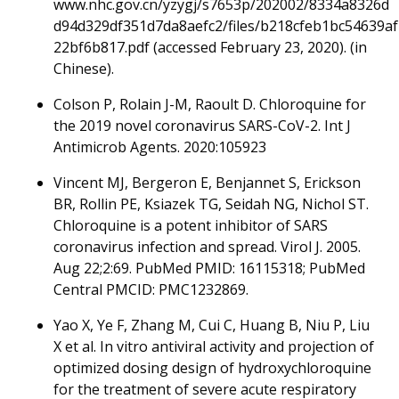
www.nhc.gov.cn/yzygj/s7653p/202002/8334a8326d
d94d329df351d7da8aefc2/files/b218cfeb1bc54639af
22bf6b817.pdf (accessed February 23, 2020). (in
Chinese).
Colson P, Rolain J-M, Raoult D. Chloroquine for
the 2019 novel coronavirus SARS-CoV-2. Int J
Antimicrob Agents. 2020:105923
Vincent MJ, Bergeron E, Benjannet S, Erickson
BR, Rollin PE, Ksiazek TG, Seidah NG, Nichol ST.
Chloroquine is a potent inhibitor of SARS
coronavirus infection and spread. Virol J. 2005.
Aug 22;2:69. PubMed PMID: 16115318; PubMed
Central PMCID: PMC1232869.
Yao X, Ye F, Zhang M, Cui C, Huang B, Niu P, Liu
X et al. In vitro antiviral activity and projection of
optimized dosing design of hydroxychloroquine
for the treatment of severe acute respiratory