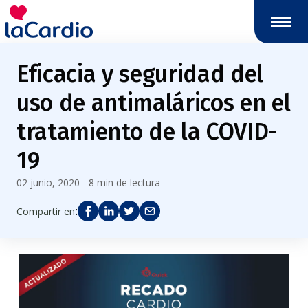
Nota:
este
sitio
web
Eficacia y seguridad del
incluye
un
uso de antimaláricos en el
sistema
de
tratamiento de la COVID-
accesibilidad.
19
02 junio, 2020 - 8 min de lectura
:
Compartir en