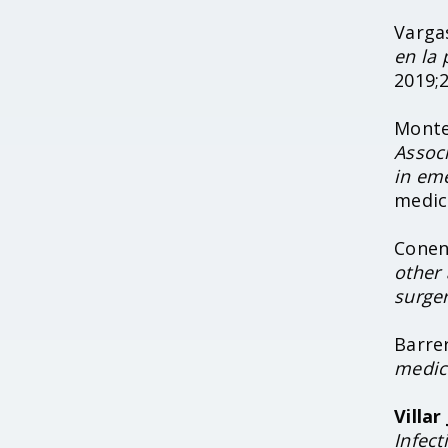
Varga
en la 
2019;2
Monte
Assoc
in eme
medici
Conen 
other 
surge
Barre
medic
Villar 
Infect