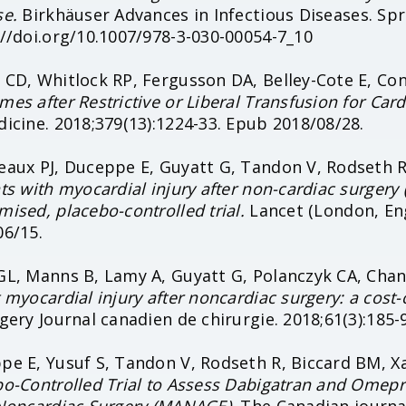
se.
Birkhäuser Advances in Infectious Diseases. Sp
://doi.org/10.1007/978-3-030-00054-7_10
CD, Whitlock RP, Fergusson DA, Belley-Cote E, Conn
es after Restrictive or Liberal Transfusion for Card
icine. 2018;379(13):1224-33. Epub 2018/08/28.
eaux PJ, Duceppe E, Guyatt G, Tandon V, Rodseth R,
ts with myocardial injury after non-cardiac surgery
ised, placebo-controlled trial.
Lancet (London, Eng
06/15.
GL, Manns B, Lamy A, Guyatt G, Polanczyk CA, Chan
 myocardial injury after noncardiac surgery: a cost
gery Journal canadien de chirurgie. 2018;61(3):185-
e E, Yusuf S, Tandon V, Rodseth R, Biccard BM, Xav
o-Controlled Trial to Assess Dabigatran and Omepra