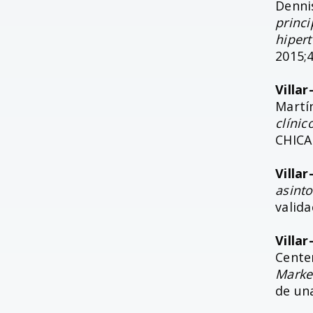
Denni
princ
hipert
2015;4
Villa
Martí
clíni
CHICA
Villa
asint
valid
Villa
Centen
Marke
de un