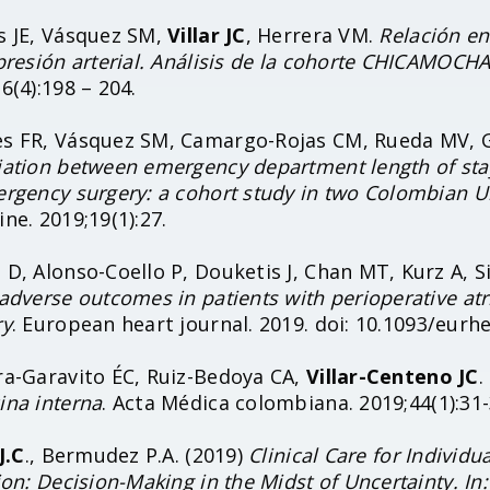
s JE, Vásquez SM,
Villar JC
, Herrera VM.
Relación en
presión arterial. Análisis de la cohorte CHICAMOCHA
6(4):198 – 204.
s FR, Vásquez SM, Camargo-Rojas CM, Rueda MV, Gó
iation between emergency department length of sta
rgency surgery: a cohort study in two Colombian Un
ne. 2019;19(1):27.
D, Alonso-Coello P, Douketis J, Chan MT, Kurz A, S
adverse outcomes in patients with perioperative atria
ry
. European heart journal. 2019. doi: 10.1093/eurh
ra-Garavito ÉC, Ruiz-Bedoya CA,
Villar-Centeno JC
.
ina interna
. Acta Médica colombiana. 2019;44(1):31-
J.C
., Bermudez P.A. (2019)
Clinical Care for Individ
ion: Decision-Making in the Midst of Uncertainty. In: 