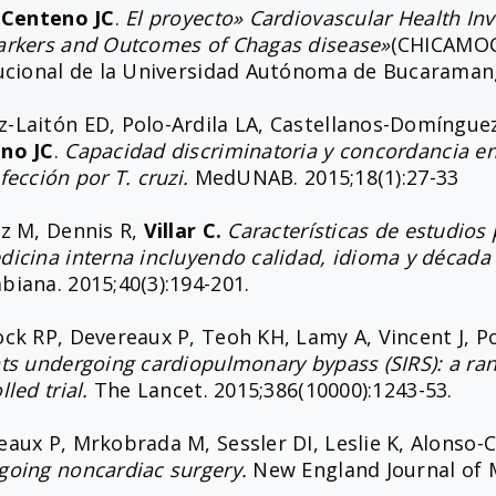
r-Centeno JC
.
El proyecto» Cardiovascular Health Inv
arkers and Outcomes of Chagas disease»
(CHICAMOC
tucional de la Universidad Autónoma de Bucarama
-Laitón ED, Polo-Ardila LA, Castellanos-Domíngue
no JC
.
Capacidad discriminatoria y concordancia ent
fección por T. cruzi.
MedUNAB. 2015;18(1):27-33
ez M, Dennis R,
Villar C.
Características de estudios
icina interna incluyendo calidad, idioma y década 
biana. 2015;40(3):194-201.
ck RP, Devereaux P, Teoh KH, Lamy A, Vincent J, Po
nts undergoing cardiopulmonary bypass (SIRS): a ra
lled trial.
The Lancet. 2015;386(10000):1243-53.
aux P, Mrkobrada M, Sessler DI, Leslie K, Alonso-Coe
going noncardiac surgery.
New England Journal of M