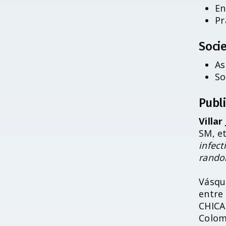
de
En
accesibilidad.
Pr
Socie
As
So
Publ
Villar
SM, et
infect
random
Vásqu
entre 
CHICA
Colom