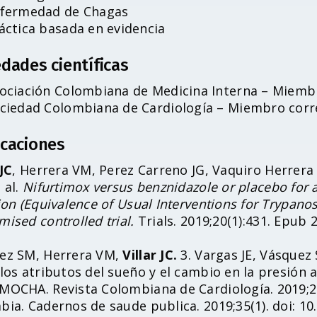
fermedad de Chagas
áctica basada en evidencia
dades científicas
ociación Colombiana de Medicina Interna – Miemb
ciedad Colombiana de Cardiología – Miembro cor
icaciones
 JC
, Herrera VM, Perez Carreno JG, Vaquiro Herrer
 al.
Nifurtimox versus benznidazole or placebo for
ion (Equivalence of Usual Interventions for Trypano
ised controlled trial.
Trials. 2019;20(1):431. Epub 
ez SM, Herrera VM,
Villar JC.
3. Vargas JE, Vásquez 
los atributos del sueño y el cambio en la presión ar
MOCHA. Revista Colombiana de Cardiología. 2019;2
bia. Cadernos de saude publica. 2019;35(1). doi: 