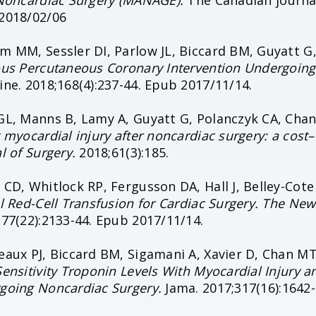
 Noncardiac Surgery (MANAGE).
The Canadian journal 
2018/02/06
 MM, Sessler DI, Parlow JL, Biccard BM, Guyatt G, 
ous Percutaneous Coronary Intervention Undergoing
ne. 2018;168(4):237-44. Epub 2017/11/14.
GL, Manns B, Lamy A, Guyatt G, Polanczyk CA, Chan 
 myocardial injury after noncardiac surgery: a cos
l of Surgery.
2018;61(3):185.
CD, Whitlock RP, Fergusson DA, Hall J, Belley-Cote 
l Red-Cell Transfusion for Cardiac Surgery. The Ne
377(22):2133-44. Epub 2017/11/14.
aux PJ, Biccard BM, Sigamani A, Xavier D, Chan MT
ensitivity Troponin Levels With Myocardial Injury 
going Noncardiac Surgery.
Jama. 2017;317(16):1642-