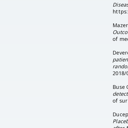
Disea
https
Mazer 
Outcom
of med
Dever
patien
random
2018/
Buse 
detect
of sur
Ducepp
Placeb