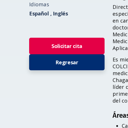
Idiomas
personas
Direct
con
Español ,
Inglés
especi
discapacidad
en car
visual
doctor
que
Medic
están
Medic
Solicitar cita
usando
Aplica
un
Es mie
lector
Regresar
COLCI
de
medic
pantalla;
Chaga
Presione
líder 
Control-
prime
F10
del co
para
abrir
Área
un
menú
Ca