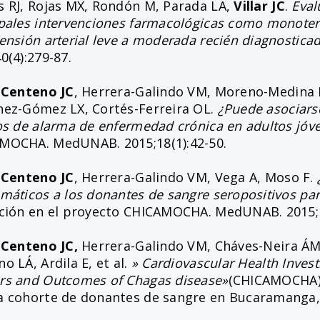
s RJ, Rojas MX, Rondón M, Parada LA,
Villar JC
.
Eval
ipales intervenciones farmacológicas como monotera
ensión arterial leve a moderada recién diagnostica
0(4):279-87.
r-Centeno JC
, Herrera-Galindo VM, Moreno-Medina 
nez-Gómez LX, Cortés-Ferreira OL.
¿Puede asociars
cos de alarma de enfermedad crónica en adultos jóv
MOCHA. MedUNAB. 2015;18(1):42-50.
r-Centeno JC
, Herrera-Galindo VM, Vega A, Moso F.
omáticos a los donantes de sangre seropositivos p
ación en el proyecto CHICAMOCHA. MedUNAB. 2015;1
r-Centeno JC,
Herrera-Galindo VM, Cháves-Neira ÁM,
o LÁ, Ardila E, et al.
» Cardiovascular Health Invest
rs and Outcomes of Chagas disease»
(CHICAMOCHA):
a cohorte de donantes de sangre en Bucaramanga,