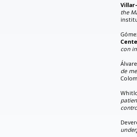
Villa
the M
insti
Gómez
Cente
con in
Álvar
de med
Colom
Whitlo
patie
contro
Devere
under