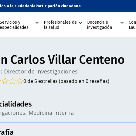
cios a la ciudadanía
Participación ciudadana
Servicios y
Profesionales de
Docencia e
Con
especialidades
la salud
investigación
LaC
n Carlos Villar Centeno
:
Director de Investigaciones
0 de 5 estrellas (basado en 0 reseñas)
cialidades
igaciones, Medicina Interna
rafía