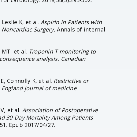
of cardiology. 2018;34(3):295-302.
Leslie K, et al.
Aspirin in Patients with
 Noncardiac Surgery.
Annals of internal
MT, et al.
Troponin T monitoring to
t–consequence analysis. Canadian
E, Connolly K, et al.
Restrictive or
w England journal of medicine
.
V, et al.
Association of Postoperative
and 30-Day Mortality Among Patients
51. Epub 2017/04/27.