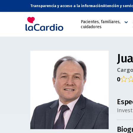
Nota:
Transparencia y acceso a la información
Atención y servi
este
sitio
Pacientes, familiares,
web
cuidadores
incluye
un
sistema
de
Jua
accesibilidad.
Presione
Cargo
Control-
0
F11
para
ajustar
Espe
el
Invest
sitio
web
a
Biog
las