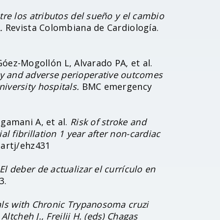
tre los atributos del sueño y el cambio
.
Revista Colombiana de Cardiología.
ez-Mogollón L, Alvarado PA, et al.
y and adverse perioperative outcomes
iversity hospitals.
BMC emergency
igamani A, et al.
Risk of stroke and
l fibrillation 1 year after non-cardiac
eartj/ehz431
El deber de actualizar el currículo en
3.
uals with Chronic Trypanosoma cruzi
Altcheh J., Freilij H. (eds) Chagas