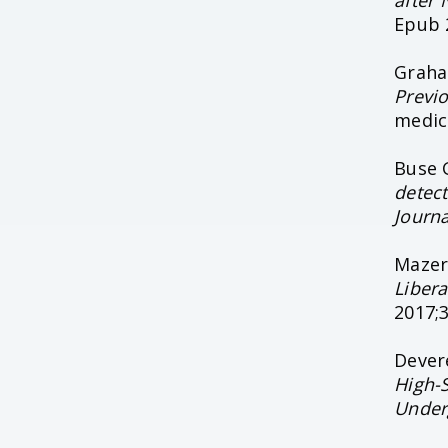
after
Epub 
Graham
Previ
medici
Buse 
detect
Journa
Mazer 
Libera
2017;
Devere
High-S
Under