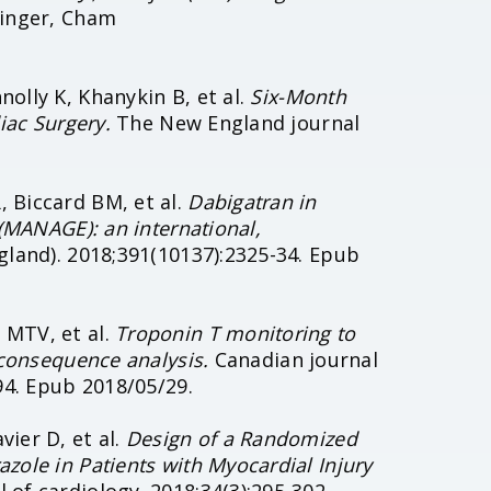
ringer, Cham
olly K, Khanykin B, et al.
Six-Month
iac Surgery.
The New England journal
 Biccard BM, et al.
Dabigatran in
 (MANAGE): an international,
land). 2018;391(10137):2325-34. Epub
 MTV, et al.
Troponin T monitoring to
-consequence analysis.
Canadian journal
94. Epub 2018/05/29.
ier D, et al.
Design of a Randomized
zole in Patients with Myocardial Injury