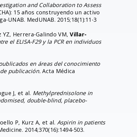
estigation and Collaboration to Assess
HA): 15 años construyendo un activo
nga-UNAB. MedUNAB. 2015;18(1):11-3
z YZ, Herrera-Galindo VM,
Villar-
re el ELISA-F29 y la PCR en individuos
 publicados en áreas del conocimiento
de publicación.
Acta Médica
gue J, et al.
Methylprednisolone in
ndomised, double-blind, placebo-
llo P, Kurz A, et al.
Aspirin in patients
edicine. 2014;370(16):1494-503.