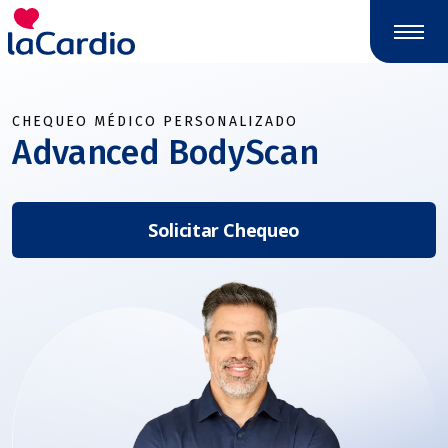
Nota:
este
sitio
web
incluye
CHEQUEO MÉDICO PERSONALIZADO
un
Advanced BodyScan
sistema
de
accesibilidad.
Solicitar Chequeo